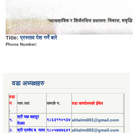
Title:
प्रस्ताव पेश गर्ने बारे
Phone Number:
वडा अध्यक्षहरु
वडा
नं
नाम /थर
सम्पर्क न.
वडा कार्यालयको ईमेल
.
श्री य
ज्ञ बहादुर
१.
९८६३११०५३४
alitalrm001@gmail.com
देउवा
alitalrm002@gmail.com
२.
श्री
प्रमोद
ब. मल्ल
९८०५७७७६४१