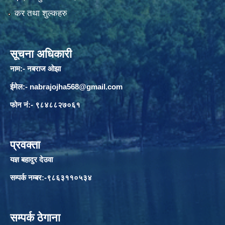
कर तथा शुल्कहरु
सूचना अधिकारी
नाम:- नबराज ओझा
ईमेल:-
nabrajojha568@gmail.com
फोन नं:- ९८४८८२७०६१
प्रवक्ता
यज्ञ बहादुर देउवा
सम्पर्क नम्बर:-९८६३११०५३४
सम्पर्क ठेगाना