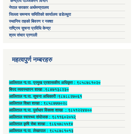
केन्द्रीय पञ्जिकरण विभाग
नेपाल सरकार अर्थमन्त्रालय
जिल्ला समन्वय समितिको कार्यालय डडेल्धुरा
स्थानिय तहको बिवरण र नक्शा
राष्ट्रिय सुचना प्रविधि केन्द्र
श्रम संचार प्रणाली
महत्वपुर्ण नम्बरहरु
आलिताल गा.पा. प्रमुख प्रशासकीय अधिकृत ‍: ९८५८७८१०२०
बिपद व्यवस्थापन शाखा :९८४७१३८२३०
आलिताल गा.पा. सूचना अधिकारी ः९८४८८२७०६१
आलिताल शिक्षा शाखा : ९८५८७७७०२८
आलिताल गा.पा. पुर्वाधार विकाश शाखा ‍: ९८५१२२४४००
आलिताल स्वास्थ्य संयोजक ‍: ९८११६०२०५२्
आलिताल कृषि सेबा शाखा : ९८६५७८५५९४
आलिताल गा.पा. लेखापाल ‍: ९८५८७८१०१३