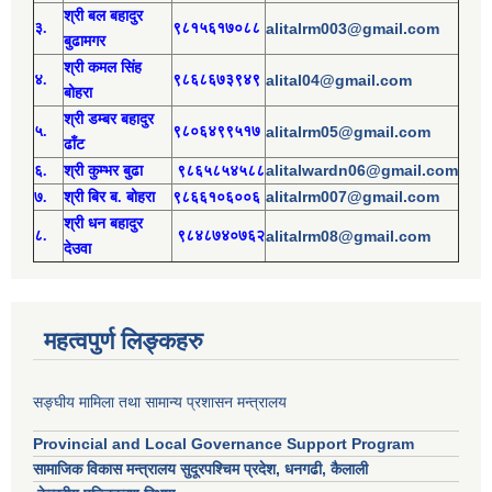
श्री
बल बहादुर
३.
९८१५६१७०८८
alitalrm003@gmail.com
बुढामगर
श्री
कमल सिंह
४.
९८६८६७३९४९
alital04@gmail.com
बोहरा
श्री
ड
म्बर बहादुर
५.
९८०६४९९५१७
alitalrm05@gmail.com
ढाँट
alitalwardn06@gmail.com
६.
श्री
कुम्भर बुढा
९८६५८५४५८८
alitalrm007@gmail.com
७.
श्री
बिर ब. बोहरा
९८६६१०६००६
श्री
ध
न बहादुर
८.
९८४८७४०७६२
alitalrm08@gmail.com
देउवा
महत्वपुर्ण लिङ्कहरु
सङ्घीय मामिला तथा सामान्य प्रशासन मन्त्रालय
Provincial and Local Governance Support Program
सामाजिक विकास मन्त्रालय सुदूरपश्चिम प्रदेश, धनगढी, कैलाली