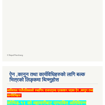
©
Nepal Panchang
ऐन ,कानुन तथा कार्यविधिहरुको लागि बल्क
भित्रको लिङ्कमा थिच्‍नुहोस
आलिताल गाउँपालिकाको स्थानिय राजपत्रमा प्रकाशन भएका ऐन ,कानुन तथा
कार्यविधिहरु
कोभिड-१९ को महामारीबाट प्रभावित अतिविपन्न