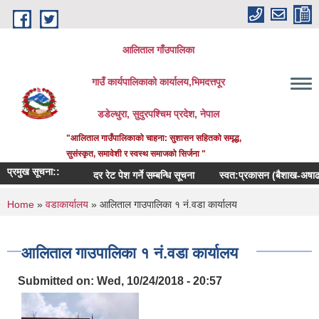
Skip to main content
आलिताल गाँउपालिका
गाउँ कार्यपालिकाको कार्यालय,भिमदत्तपूर
डडेल्धुरा, सुदुरपश्चिम प्रदेश, नेपाल
"आलिताल गाउँपालिकाको चाहना: सुशासन सहितको समृद्ध,
सुसंस्कृत, समावेशी र स्वस्थ समाजको सिर्जना "
प्रमुख सूचना::
दर रेट पेश गर्ने सम्बन्धि सूचना
स्वत:प्रकासन (बैशाख-अषाढ) २०
You are here
Home
»
वडाकार्यालय
» आलिताल गाउपालिका १ नं.वडा कार्यालय
आलिताल गाउपालिका १ नं.वडा कार्यालय
Submitted on:
Wed, 10/24/2018 - 20:57