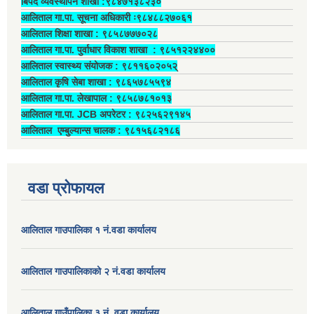
बिपद व्यवस्थापन शाखा :९८४७१३८२३०
आलिताल गा.पा. सूचना अधिकारी ः९८४८८२७०६१
आलिताल शिक्षा शाखा : ९८५८७७७०२८
आलिताल गा.पा. पुर्वाधार विकाश शाखा ‍: ९८५१२२४४००
आलिताल स्वास्थ्य संयोजक ‍: ९८११६०२०५२्
आलिताल कृषि सेबा शाखा : ९८६५७८५५९४
आलिताल गा.पा. लेखापाल ‍: ९८५८७८१०१३
आलिताल गा.पा. JCB अपरेटर ‍: ९८२५६२९१४५
आलिताल एम्बुल्यान्स चालक ‍: ९८१५६८२१८६
वडा प्रोफायल
आलिताल गाउपालिका १ नं.वडा कार्यालय
आलिताल गाउपालिकाको २ नं.वडा कार्यालय
आलिताल गाउँपालिका ३ नं. वडा कार्यालय