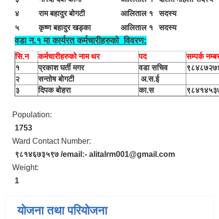
४
राम बहादुर बोगटी
आलिताल १
सदस्य
५
कृष्ण बहादुर खड्का
आलिताल १
सदस्य
वडा न.१ मा कार्यरत कर्मचारीहरुको विवरण:
सि.न
कर्मचारीहरुको नाम थर
पद
सम्पर्क नम्ब
१
प्रकाश घर्ती मगर
वडा सचिव
९८४८७२७
२
सन्तोष बोगटी
अ.स.ई
३
दिपक बोहरा
का.स
९८४१४५३
Population:
1753
Ward Contact Number:
९८१४६७३५९७ /email:- alitalrm001@gmail.com
Weight:
1
योजना तथा परियोजना