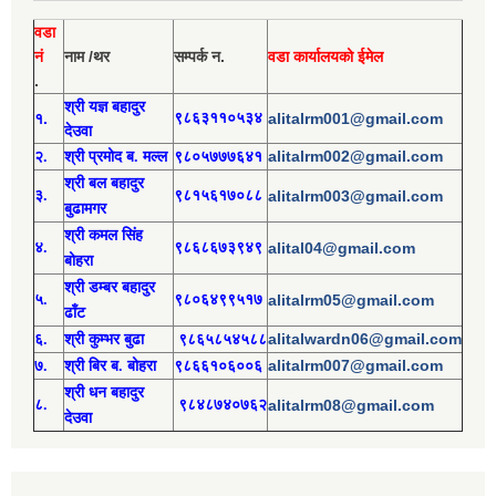
वडा
नं
नाम /थर
सम्पर्क न.
वडा कार्यालयको ईमेल
.
श्री य
ज्ञ बहादुर
१.
९८६३११०५३४
alitalrm001@gmail.com
देउवा
alitalrm002@gmail.com
२.
श्री
प्रमोद
ब. मल्ल
९८०५७७७६४१
श्री
बल बहादुर
३.
९८१५६१७०८८
alitalrm003@gmail.com
बुढामगर
श्री
कमल सिंह
४.
९८६८६७३९४९
alital04@gmail.com
बोहरा
श्री
ड
म्बर बहादुर
५.
९८०६४९९५१७
alitalrm05@gmail.com
ढाँट
alitalwardn06@gmail.com
६.
श्री
कुम्भर बुढा
९८६५८५४५८८
alitalrm007@gmail.com
७.
श्री
बिर ब. बोहरा
९८६६१०६००६
श्री
ध
न बहादुर
८.
९८४८७४०७६२
alitalrm08@gmail.com
देउवा