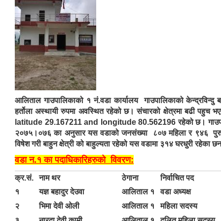
आलिताल गाउपालिकाको १ नं.वडा कार्यालय गाउपालिकाको केन्द्रविन्दु ब
हर्तोला अस्थायी रुपमा अवस्थित रहेको छ। संचारको क्षेत्रमा बढी पहुच 
latitude 29.167211 and longitude 80.562196 रहेको छ। गाउपालिक
२०७५।०७६ का अनुसार यस वडाको जनसंख्या ८०७ महिला र ९४६ पुरु
विषेश गरी बाहुन क्षेत्री को बाहुल्यता रहेको यस वडामा ३१४ घरधुरी रहेका छ
वडा न.१ का पदाधिकारिहरुको विवरण:
क्र.सं.
नाम थर
ठेगाना
निर्वाचित पद
१
यज्ञ बहादुर देउवा
आलिताल १
वडा अध्यक्ष
२
भिमा देवी ओली
आलिताल १
महिला सदस्य
३
नारदा देवी कामी
आलिताल १
दलित महिला सदस्य