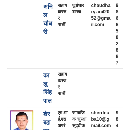
सहाय
पूर्वाधार
chaudha
9
अनि
कस्त
शाखा
ry.anil20
8
ल
र
52@gma
6
चौध
पाचौं
il.com
8
री
5
8
2
8
8
7
सहाय
का
कस्त
लु
र
सिंह
पाचौं
पाल
एम.आ
सामाजि
sherdeu
9
शेर
ई.एस
क सुरक्षा
ba10@g
8
बहा
अपरे
सुदृढीक
mail.com
4