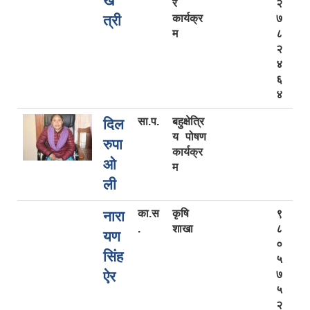
ख
र
२
त्री
कार्यक्र
७
म
८
२
४
६
४
सा.प.
बहुक्षेत्रि
दिल
य पोषण
रुपा
कार्यक्र
ओ
म
ली
का.स
कृषि
९
नारा
.
शाखा
८
यण
०
सिंह
५
ऐर
७
५
२