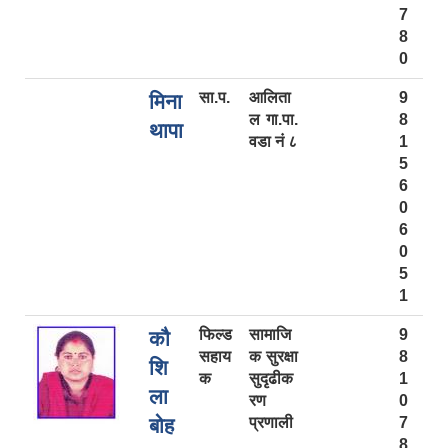
7
8
0
सा.प.
आलिता
9
मिना
ल गा.पा.
8
थापा
वडा नं ८
1
5
6
0
6
0
5
1
फिल्ड
सामाजि
9
कौ
सहाय
क सुरक्षा
8
शि
क
सुदृढीक
1
ला
रण
0
बोह
प्रणाली
7
8