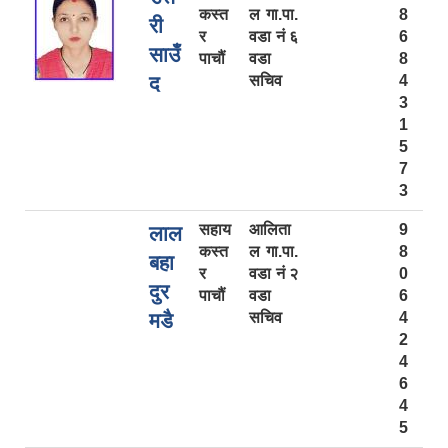
कस्त
ल गा.पा.
8
री
र
वडा नं ६
6
साउँ
पाचौं
वडा
8
द
सचिव
4
3
1
5
7
3
सहाय
आलिता
9
लाल
कस्त
ल गा.पा.
8
बहा
र
वडा नं २
0
दुर
पाचौं
वडा
6
मडै
सचिव
4
2
4
6
4
5