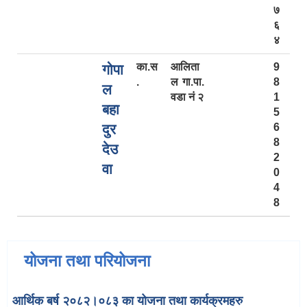
७
६
४
का.स
आलिता
9
गोपा
.
ल गा.पा.
8
ल
वडा नं २
1
बहा
5
दुर
6
8
देउ
2
वा
0
4
8
योजना तथा परियोजना
आर्थिक बर्ष २०८२।०८३ का योजना तथा कार्यक्रमहरु