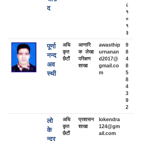
८
द
१
०
१
३
अधि
आन्तरि
awasthip
9
पूर्णा
कृत
क लेखा
urnanan
8
नन्द
छैटौं
परिक्षण
d2017@
4
अव
शाखा
gmail.co
8
स्थी
m
5
8
4
3
9
2
अधि
प्रशासन
lokendra
लो
कृत
शाखा
124@gm
के
छैटौं
ail.com
न्द्र