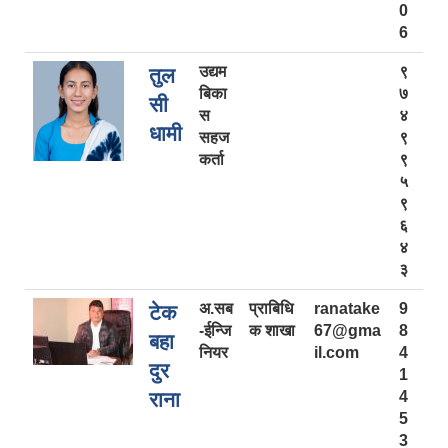
0
6
उद्यम
९
तुल
बिका
७
सी
स
४
धामी
सहज
९
कर्ता
९
५
९
६
४
३
अ.सब
प्राबिधि
ranatake
9
टेक
-ईन्जि
क शाखा
67@gma
8
बहा
नियर
il.com
4
दुर
1
राना
4
5
3