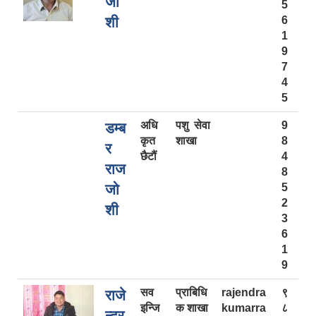
जो
5
शी
6
1
9
7
4
5
अधि
पशु सेवा
9
डम्ब
कृत
शाखा
8
र
छैटौं
4
राज
8
जो
5
2
शी
3
6
1
9
सव
प्राबिधि
rajendra
९
राजे
इन्जि
क शाखा
kumarra
८
न्द्र