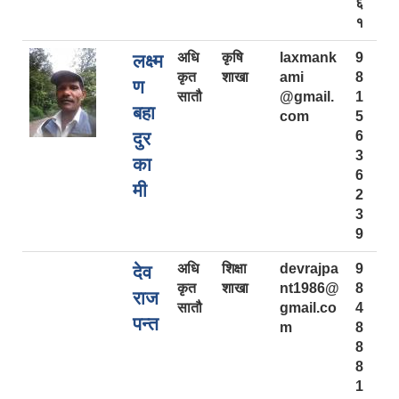
६
१
अधि
कृषि
laxmank
9
लक्ष्म
कृत
शाखा
ami
8
ण
सातौ
@gmail.
1
बहा
com
5
दुर
6
3
का
6
मी
2
3
9
अधि
शिक्षा
devrajpa
9
देव
कृत
शाखा
nt1986@
8
राज
सातौ
gmail.co
4
पन्त
m
8
8
8
1