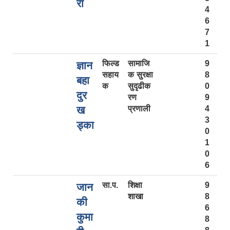
रा
4
6
7
1
फिल्ड
सामाजि
9
ज्ञान
सहाय
क सुरक्षा
8
बहा
क
सुदृढीक
0
दुर
रण
9
ख
प्रणाली
4
3
ड्का
0
1
0
6
सा.प.
शिक्षा
9
जान
शाखा
8
की
6
कुमा
8