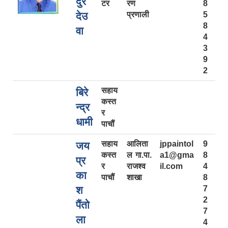
दुर
टर
रण
8
देउ
प्रणाली
5
8
वा
4
3
9
2
सहाय
बिरे
कस्त
न्द्र
र
धामी
पाचौं
सहाय
आलिता
jppaintol
9
जय
कस्त
ल गा.पा.
a1@gma
8
प्र
र
राजश्व
il.com
4
का
पाचौं
शाखा
8
श
7
2
पैंतो
7
ला
4