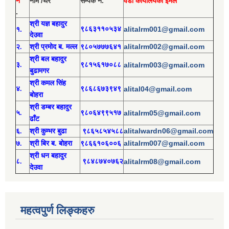
नं
नाम /थर
सम्पर्क न.
वडा कार्यालयको ईमेल
.
श्री य
ज्ञ बहादुर
१.
९८६३११०५३४
alitalrm001@gmail.com
देउवा
alitalrm002@gmail.com
२.
श्री
प्रमोद
ब. मल्ल
९८०५७७७६४१
श्री
बल बहादुर
३.
९८१५६१७०८८
alitalrm003@gmail.com
बुढामगर
श्री
कमल सिंह
४.
९८६८६७३९४९
alital04@gmail.com
बोहरा
श्री
ड
म्बर बहादुर
५.
९८०६४९९५१७
alitalrm05@gmail.com
ढाँट
alitalwardn06@gmail.com
६.
श्री
कुम्भर बुढा
९८६५८५४५८८
alitalrm007@gmail.com
७.
श्री
बिर ब. बोहरा
९८६६१०६००६
श्री
ध
न बहादुर
८.
९८४८७४०७६२
alitalrm08@gmail.com
देउवा
महत्वपुर्ण लिङ्कहरु