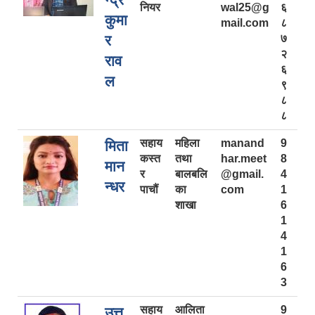
नियर
wal25@g
६
कुमा
mail.com
८
र
७
२
राव
६
ल
९
८
८
सहाय
महिला
manand
9
मिता
कस्त
तथा
har.meet
8
मान
र
बालबलि
@gmail.
4
न्धर
पाचौं
का
com
1
शाखा
6
1
4
1
6
3
सहाय
आलिता
9
उत्त