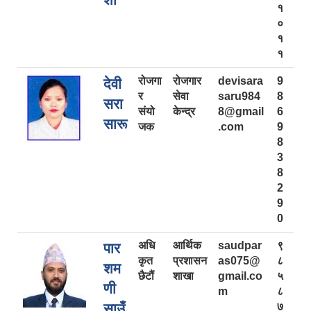
१
०
१
१
रोजगा
रोजगार
devisara
9
देवी
र
सेवा
saru984
8
सरा
संयो
केन्द्र
8@gmail
6
सारू
जक
.com
9
8
3
8
2
9
0
अधि
आर्थिक
saudpar
९
पार
कृत
प्रशासन
as075@
८
शम
छैटौं
शाखा
gmail.co
५
णी
m
८
साउँ
७