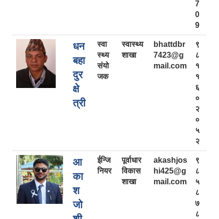
7
0
9
स्वा
स्वास्थ्य
bhattdbr
९
धन
स्थ्य
शाखा
7423@g
८
बहा
संयो
mail.com
१
दुर
जक
१
क्षे
६
०
त्री
२
०
५
२
ईन्जि
पूर्वाधार
akashjos
९
आ
नियर
विकास
hi425@g
८
का
शाखा
mail.com
५
श
८
जो
७
८
शी