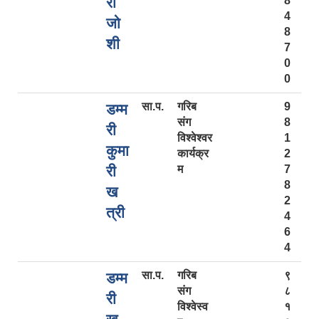
री
8
4
जो
8
शी
7
0
0
सा.प.
गरिब
9
डम्म
संग
8
री
विश्वेश्‍वर
1
कुमा
कार्यक्र
2
री
म
7
8
ख
2
त्री
4
6
4
सा.प.
गरिब
९
डम्म
संग
८
री
विश्वेस्व
१