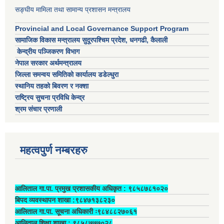
सङ्घीय मामिला तथा सामान्य प्रशासन मन्त्रालय
Provincial and Local Governance Support Program
सामाजिक विकास मन्त्रालय सुदूरपश्चिम प्रदेश, धनगढी, कैलाली
केन्द्रीय पञ्जिकरण विभाग
नेपाल सरकार अर्थमन्त्रालय
जिल्ला समन्वय समितिको कार्यालय डडेल्धुरा
स्थानिय तहको बिवरण र नक्शा
राष्ट्रिय सुचना प्रविधि केन्द्र
श्रम संचार प्रणाली
महत्वपुर्ण नम्बरहरु
आलिताल गा.पा. प्रमुख प्रशासकीय अधिकृत ‍: ९८५८७८१०२०
बिपद व्यवस्थापन शाखा :९८४७१३८२३०
आलिताल गा.पा. सूचना अधिकारी ः९८४८८२७०६१
आलिताल शिक्षा शाखा : ९८५८७७७०२८