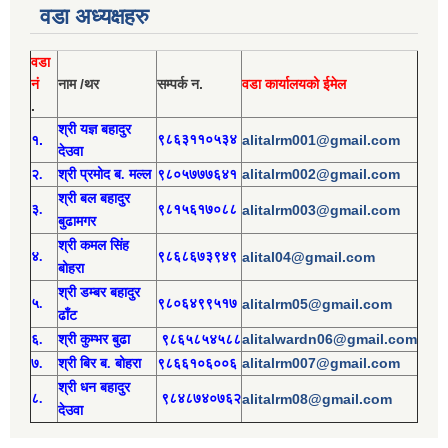
वडा अध्यक्षहरु
वडा
नं
नाम /थर
सम्पर्क न.
वडा कार्यालयको ईमेल
.
श्री य
ज्ञ बहादुर
१.
९८६३११०५३४
alitalrm001@gmail.com
देउवा
alitalrm002@gmail.com
२.
श्री
प्रमोद
ब. मल्ल
९८०५७७७६४१
श्री
बल बहादुर
३.
९८१५६१७०८८
alitalrm003@gmail.com
बुढामगर
श्री
कमल सिंह
४.
९८६८६७३९४९
alital04@gmail.com
बोहरा
श्री
ड
म्बर बहादुर
५.
९८०६४९९५१७
alitalrm05@gmail.com
ढाँट
alitalwardn06@gmail.com
६.
श्री
कुम्भर बुढा
९८६५८५४५८८
alitalrm007@gmail.com
७.
श्री
बिर ब. बोहरा
९८६६१०६००६
श्री
ध
न बहादुर
८.
९८४८७४०७६२
alitalrm08@gmail.com
देउवा