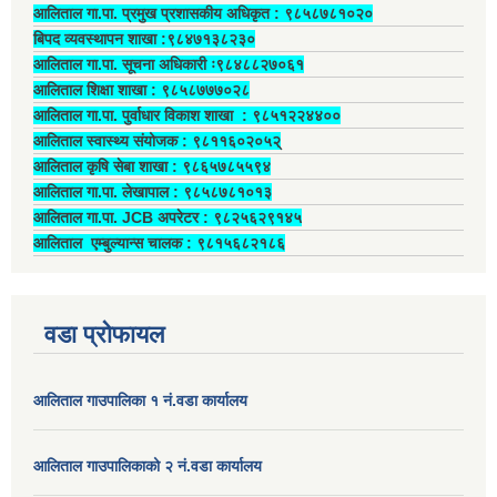
आलिताल गा.पा. प्रमुख प्रशासकीय अधिकृत ‍: ९८५८७८१०२०
बिपद व्यवस्थापन शाखा :९८४७१३८२३०
आलिताल गा.पा. सूचना अधिकारी ः९८४८८२७०६१
आलिताल शिक्षा शाखा : ९८५८७७७०२८
आलिताल गा.पा. पुर्वाधार विकाश शाखा ‍: ९८५१२२४४००
आलिताल स्वास्थ्य संयोजक ‍: ९८११६०२०५२्
आलिताल कृषि सेबा शाखा : ९८६५७८५५९४
आलिताल गा.पा. लेखापाल ‍: ९८५८७८१०१३
आलिताल गा.पा. JCB अपरेटर ‍: ९८२५६२९१४५
आलिताल एम्बुल्यान्स चालक ‍: ९८१५६८२१८६
वडा प्रोफायल
आलिताल गाउपालिका १ नं.वडा कार्यालय
आलिताल गाउपालिकाको २ नं.वडा कार्यालय