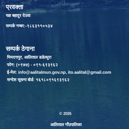
प्रवक्ता
यज्ञ बहादुर देउवा
सम्पर्क नम्बर:-९८६३११०५३४
सम्पर्क ठेगाना
भिमदत्तपुर, आलिताल डडेल्धुरा
फोन: (+९७७) - ०९१-६९३९६२
ई-मेल:
info@aalitalmun.gov.np
,
ito.aalital@gmail.com
सन्देश सूचना बोर्ड: १६१८०९१६९३९६२
© 2026
आलिताल गाँउपालिका