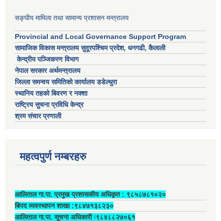
सङ्घीय मामिला तथा सामान्य प्रशासन मन्त्रालय
Provincial and Local Governance Support Program
सामाजिक विकास मन्त्रालय सुदूरपश्चिम प्रदेश, धनगढी, कैलाली
केन्द्रीय पञ्जिकरण विभाग
नेपाल सरकार अर्थमन्त्रालय
जिल्ला समन्वय समितिको कार्यालय डडेल्धुरा
स्थानिय तहको बिवरण र नक्शा
राष्ट्रिय सुचना प्रविधि केन्द्र
श्रम संचार प्रणाली
महत्वपुर्ण नम्बरहरु
आलिताल गा.पा. प्रमुख प्रशासकीय अधिकृत ‍: ९८५८७८१०२०
बिपद व्यवस्थापन शाखा :९८४७१३८२३०
आलिताल गा.पा. सूचना अधिकारी ः९८४८८२७०६१