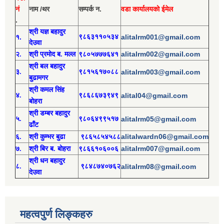
नं
नाम /थर
सम्पर्क न.
वडा कार्यालयको ईमेल
.
श्री य
ज्ञ बहादुर
१.
९८६३११०५३४
alitalrm001@gmail.com
देउवा
alitalrm002@gmail.com
२.
श्री
प्रमोद
ब. मल्ल
९८०५७७७६४१
श्री
बल बहादुर
३.
९८१५६१७०८८
alitalrm003@gmail.com
बुढामगर
श्री
कमल सिंह
४.
९८६८६७३९४९
alital04@gmail.com
बोहरा
श्री
ड
म्बर बहादुर
५.
९८०६४९९५१७
alitalrm05@gmail.com
ढाँट
alitalwardn06@gmail.com
६.
श्री
कुम्भर बुढा
९८६५८५४५८८
alitalrm007@gmail.com
७.
श्री
बिर ब. बोहरा
९८६६१०६००६
श्री
ध
न बहादुर
८.
९८४८७४०७६२
alitalrm08@gmail.com
देउवा
महत्वपुर्ण लिङ्कहरु