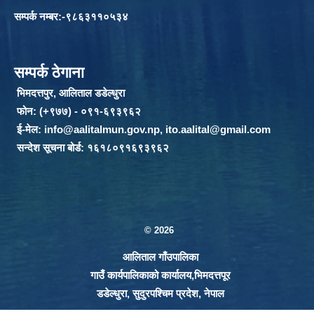
सम्पर्क नम्बर:-९८६३११०५३४
सम्पर्क ठेगाना
भिमदत्तपुर, आलिताल डडेल्धुरा
फोन: (+९७७) - ०९१-६९३९६२
ई-मेल:
info@aalitalmun.gov.np
,
ito.aalital@gmail.com
सन्देश सूचना बोर्ड: १६१८०९१६९३९६२
© 2026
आलिताल गाँउपालिका
गाउँ कार्यपालिकाको कार्यालय,भिमदत्तपूर
डडेल्धुरा, सुदुरपश्चिम प्रदेश, नेपाल