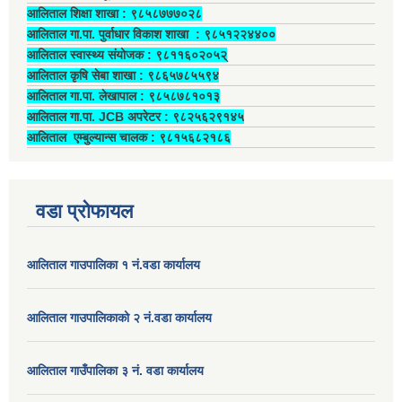
आलिताल शिक्षा शाखा : ९८५८७७७०२८
आलिताल गा.पा. पुर्वाधार विकाश शाखा ‍: ९८५१२२४४००
आलिताल स्वास्थ्य संयोजक ‍: ९८११६०२०५२्
आलिताल कृषि सेबा शाखा : ९८६५७८५५९४
आलिताल गा.पा. लेखापाल ‍: ९८५८७८१०१३
आलिताल गा.पा. JCB अपरेटर ‍: ९८२५६२९१४५
आलिताल एम्बुल्यान्स चालक ‍: ९८१५६८२१८६
वडा प्रोफायल
आलिताल गाउपालिका १ नं.वडा कार्यालय
आलिताल गाउपालिकाको २ नं.वडा कार्यालय
आलिताल गाउँपालिका ३ नं. वडा कार्यालय