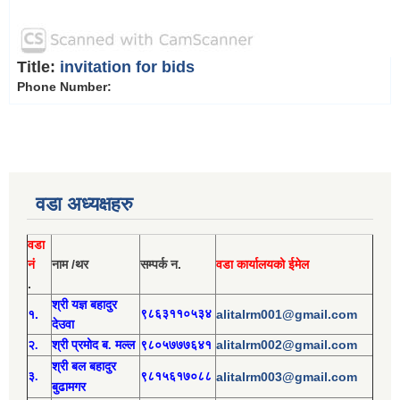
Title:
invitation for bids
Phone Number:
वडा अध्यक्षहरु
वडा
नं
नाम /थर
सम्पर्क न.
वडा कार्यालयको ईमेल
.
श्री य
ज्ञ बहादुर
१.
९८६३११०५३४
alitalrm001@gmail.com
देउवा
alitalrm002@gmail.com
२.
श्री
प्रमोद
ब. मल्ल
९८०५७७७६४१
श्री
बल बहादुर
३.
९८१५६१७०८८
alitalrm003@gmail.com
बुढामगर