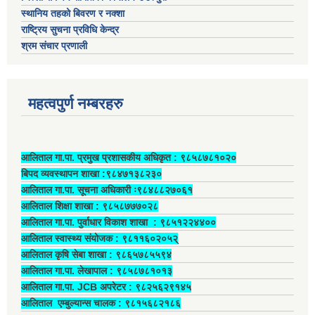
स्थानिय तहको बिवरण र नक्शा
राष्ट्रिय सुचना प्रविधि केन्द्र
श्रम संचार प्रणाली
महत्वपुर्ण नम्बरहरु
आलिताल गा.पा. प्रमुख प्रशासकीय अधिकृत ‍: ९८५८७८१०२०
बिपद व्यवस्थापन शाखा :९८४७१३८२३०
आलिताल गा.पा. सूचना अधिकारी ः९८४८८२७०६१
आलिताल शिक्षा शाखा : ९८५८७७७०२८
आलिताल गा.पा. पुर्वाधार विकाश शाखा ‍: ९८५१२२४४००
आलिताल स्वास्थ्य संयोजक ‍: ९८११६०२०५२्
आलिताल कृषि सेबा शाखा : ९८६५७८५५९४
आलिताल गा.पा. लेखापाल ‍: ९८५८७८१०१३
आलिताल गा.पा. JCB अपरेटर ‍: ९८२५६२९१४५
आलिताल एम्बुल्यान्स चालक ‍: ९८१५६८२१८६