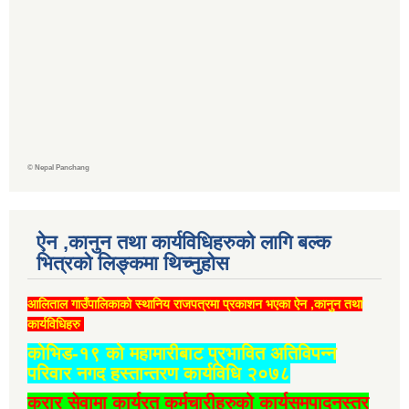
©
Nepal Panchang
ऐन ,कानुन तथा कार्यविधिहरुको लागि बल्क
भित्रको लिङ्कमा थिच्‍नुहोस
आलिताल गाउँपालिकाको स्थानिय राजपत्रमा प्रकाशन भएका ऐन ,कानुन तथा
कार्यविधिहरु
कोभिड-१९ को महामारीबाट प्रभावित अतिविपन्न
परिवार नगद हस्तान्तरण कार्यविधि २०७८
करार सेवामा कार्यरत कर्मचारीहरुको कार्यसमपादनस्तर