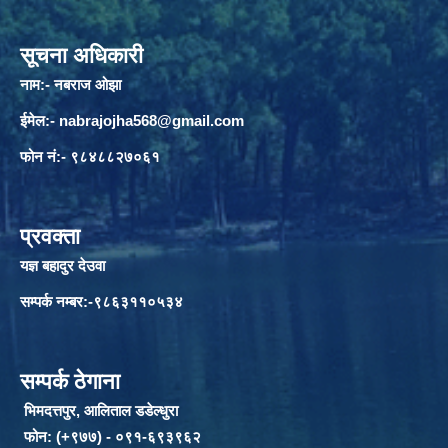
सूचना अधिकारी
नाम:- नबराज ओझा
ईमेल:-
nabrajojha568@gmail.com
फोन नं:- ९८४८८२७०६१
प्रवक्ता
यज्ञ बहादुर देउवा
सम्पर्क नम्बर:-९८६३११०५३४
सम्पर्क ठेगाना
भिमदत्तपुर, आलिताल डडेल्धुरा
फोन: (+९७७) - ०९१-६९३९६२