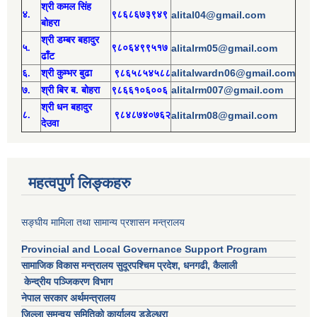
श्री
कमल सिंह
४.
९८६८६७३९४९
alital04@gmail.com
बोहरा
श्री
ड
म्बर बहादुर
५.
९८०६४९९५१७
alitalrm05@gmail.com
ढाँट
alitalwardn06@gmail.com
६.
श्री
कुम्भर बुढा
९८६५८५४५८८
alitalrm007@gmail.com
७.
श्री
बिर ब. बोहरा
९८६६१०६००६
श्री
ध
न बहादुर
८.
९८४८७४०७६२
alitalrm08@gmail.com
देउवा
महत्वपुर्ण लिङ्कहरु
सङ्घीय मामिला तथा सामान्य प्रशासन मन्त्रालय
Provincial and Local Governance Support Program
सामाजिक विकास मन्त्रालय सुदूरपश्चिम प्रदेश, धनगढी, कैलाली
केन्द्रीय पञ्जिकरण विभाग
नेपाल सरकार अर्थमन्त्रालय
जिल्ला समन्वय समितिको कार्यालय डडेल्धुरा