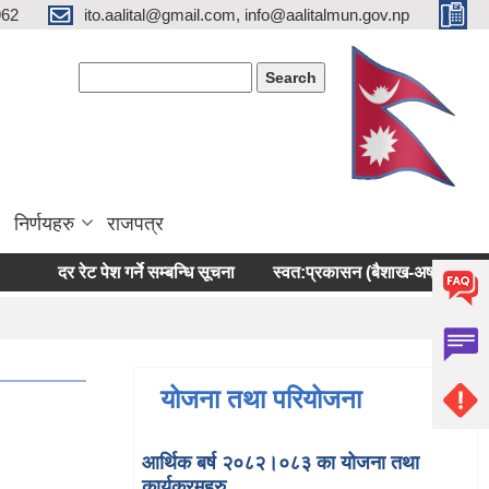
962
ito.aalital@gmail.com, info@aalitalmun.gov.np
Search form
Search
निर्णयहरु
राजपत्र
दर रेट पेश गर्ने सम्बन्धि सूचना
स्वत:प्रकासन (बैशाख-अषाढ) २०८३
योजना तथा परियोजना
आर्थिक बर्ष २०८२।०८३ का योजना तथा
कार्यक्रमहरु