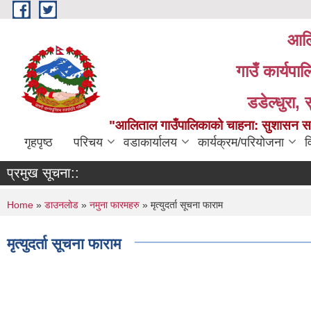
Skip to main content
आलि
गाउँ कार्यपा
डडेल्धुरा, 
"आलिताल गाउँपालिकाको चाहना: सुशासन सहित
गृहपृष्ठ
परिचय
वडाकार्यालय
कार्यक्रम/परियोजना
व
प्रमुख सूचना::
You are here
Home
»
डाउनलोड
»
नमुना फारमहरु
» मृत्युदर्ता सूचना फाराम
मृत्युदर्ता सूचना फाराम