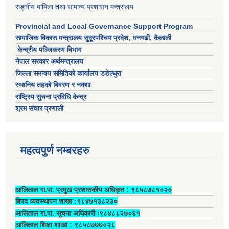
सङ्घीय मामिला तथा सामान्य प्रशासन मन्त्रालय
Provincial and Local Governance Support Program
सामाजिक विकास मन्त्रालय सुदूरपश्चिम प्रदेश, धनगढी, कैलाली
केन्द्रीय पञ्जिकरण विभाग
नेपाल सरकार अर्थमन्त्रालय
जिल्ला समन्वय समितिको कार्यालय डडेल्धुरा
स्थानिय तहको बिवरण र नक्शा
राष्ट्रिय सुचना प्रविधि केन्द्र
श्रम संचार प्रणाली
महत्वपुर्ण नम्बरहरु
आलिताल गा.पा. प्रमुख प्रशासकीय अधिकृत ‍: ९८५८७८१०२०
बिपद व्यवस्थापन शाखा :९८४७१३८२३०
आलिताल गा.पा. सूचना अधिकारी ः९८४८८२७०६१
आलिताल शिक्षा शाखा : ९८५८७७७०२८