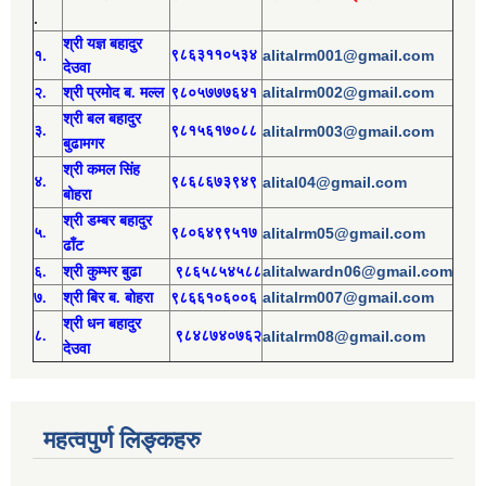
.
श्री य
ज्ञ बहादुर
१.
९८६३११०५३४
alitalrm001@gmail.com
देउवा
alitalrm002@gmail.com
२.
श्री
प्रमोद
ब. मल्ल
९८०५७७७६४१
श्री
बल बहादुर
३.
९८१५६१७०८८
alitalrm003@gmail.com
बुढामगर
श्री
कमल सिंह
४.
९८६८६७३९४९
alital04@gmail.com
बोहरा
श्री
ड
म्बर बहादुर
५.
९८०६४९९५१७
alitalrm05@gmail.com
ढाँट
alitalwardn06@gmail.com
६.
श्री
कुम्भर बुढा
९८६५८५४५८८
alitalrm007@gmail.com
७.
श्री
बिर ब. बोहरा
९८६६१०६००६
श्री
ध
न बहादुर
८.
९८४८७४०७६२
alitalrm08@gmail.com
देउवा
महत्वपुर्ण लिङ्कहरु