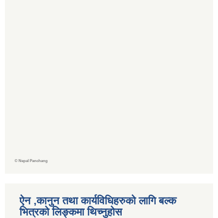
©
Nepal Panchang
ऐन ,कानुन तथा कार्यविधिहरुको लागि बल्क
भित्रको लिङ्कमा थिच्‍नुहोस