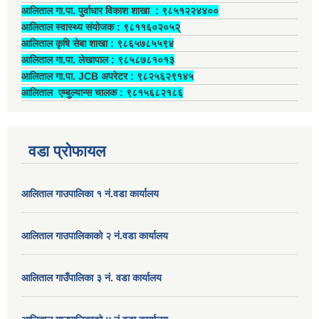
आलिताल गा.पा. पुर्वाधार विकाश शाखा ‍: ९८५१२२४४००
आलिताल स्वास्थ्य संयोजक ‍: ९८११६०२०५२्
आलिताल कृषि सेबा शाखा : ९८६५७८५५९४
आलिताल गा.पा. लेखापाल ‍: ९८५८७८१०१३
आलिताल गा.पा. JCB अपरेटर ‍: ९८२५६२९१४५
आलिताल एम्बुल्यान्स चालक ‍: ९८१५६८२१८६
वडा प्रोफायल
आलिताल गाउपालिका १ नं.वडा कार्यालय
आलिताल गाउपालिकाको २ नं.वडा कार्यालय
आलिताल गाउँपालिका ३ नं. वडा कार्यालय