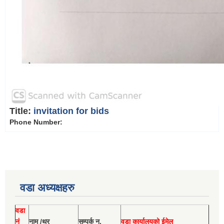
Title:
invitation for bids
Phone Number:
वडा अध्यक्षहरु
वडा
नं
नाम /थर
सम्पर्क न.
वडा कार्यालयको ईमेल