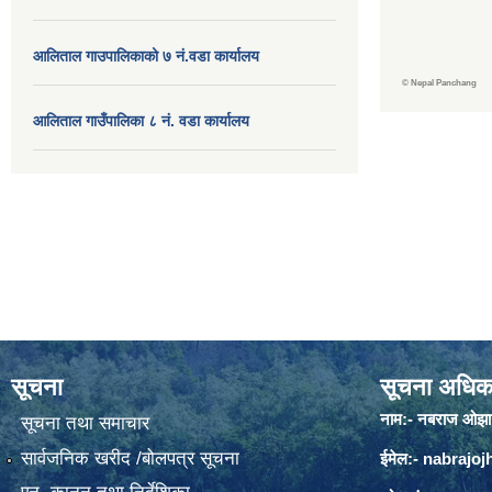
आलिताल गाउपालिकाको ७ नं.वडा कार्यालय
©
Nepal Panchang
आलिताल गाउँपालिका ८ नं. वडा कार्यालय
सूचना
सूचना अधिक
नाम:- नबराज ओझा
सूचना तथा समाचार
सार्वजनिक खरीद /बोलपत्र सूचना
ईमेल:-
nabrajo