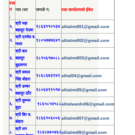
वडा
नं
नाम /थर
सम्पर्क न.
वडा कार्यालयको ईमेल
.
श्री य
ज्ञ
१.
९८६३११०५३४
alitalrm001@gmail.com
बहादुर देउवा
श्री
प्रमोद
ब.
२.
९८०५७७७६४१
alitalrm002@gmail.com
मल्ल
श्री
बल
alitalrm003@gmail.com
३.
बहादुर
९८१५६१७०८८
बुढामगर
श्री
कमल
४.
९८६८६७३९४९
alital04@gmail.com
सिंह बोहरा
श्री
ड
म्बर
५.
९८०६४९९५१७
alitalrm05@gmail.com
बहादुर ढाँट
श्री
कुम्भर
६.
९८६५८५४५८८
alitalwardn06@gmail.com
बुढा
श्री
बिर ब.
७.
९८६६१०६००६
alitalrm007@gmail.com
बोहरा
श्री
ध
न
८.
९८४८७४०७६२
alitalrm08@gmail.com