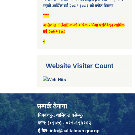
भएको आर्थिक बर्ष २०७८।०७९ को बजेट बिबरण
****
आलिताल गाउँपालिकाको बार्षिक समिक्षा प्रतिबेदन आर्थिक
बर्ष २०७९।०८
०
Website Visiter Count
सम्पर्क ठेगाना
भिमदत्तपुर, आलिताल डडेल्धुरा
फोन: (+९७७) - ०९१-६९३९६२
ई-मेल:
info@aalitalmun.gov.np
,