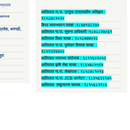
्त्रालय
आलिताल गा.पा. प्रमुख प्रशासकीय अधिकृत ‍:
nance
९८५८७८१०२०
बिपद व्यवस्थापन शाखा :९८४७१३८२३०
प्रदेश, धनगढी,
आलिताल गा.पा. सूचना अधिकारी ः९८४८८२७०६१
आलिताल शिक्षा शाखा : ९८५८७७७०२८
आलिताल गा.पा. पुर्वाधार विकाश शाखा ‍:
९८५१२२४४००
ुरा
आलिताल स्वास्थ्य संयोजक ‍: ९८११६०२०५२्
आलिताल कृषि सेबा शाखा : ९८६५७८५५९४
आलिताल गा.पा. लेखापाल ‍: ९८५८७८१०१३
आलिताल गा.पा. JCB अपरेटर ‍: ९८२५६२९१४५
आलिताल एम्बुल्यान्स चालक ‍: ९८१५६८२१८६