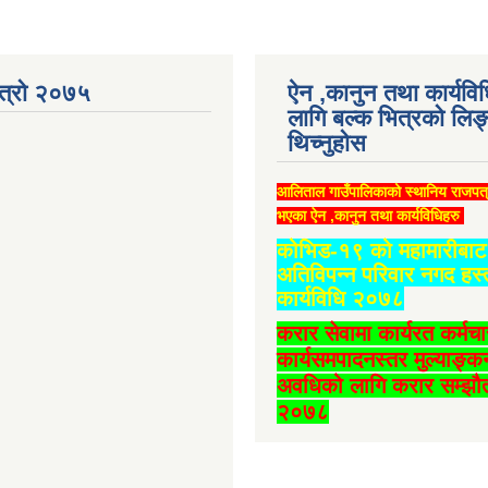
ात्रो २०७५
ऐन ,कानुन तथा कार्यवि
लागि बल्क भित्रको लिङ
थिच्‍नुहोस
आलिताल गाउँपालिकाको स्थानिय राजपत
भएका ऐन ,कानुन तथा कार्यविधिहरु
कोभिड-१९ को महामारीबाट 
अतिविपन्न परिवार नगद हस्
कार्यविधि २०७८
करार सेवामा कार्यरत कर्मच
कार्यसमपादनस्तर मुल्याङ्क
अवधिको लागि करार सम्झौत
२०७८