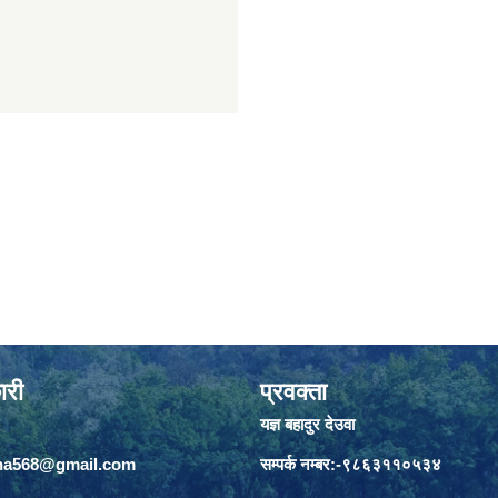
ारी
प्रवक्ता
यज्ञ बहादुर देउवा
jha568@gmail.com
सम्पर्क नम्बर:-९८६३११०५३४