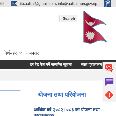
962
ito.aalital@gmail.com, info@aalitalmun.gov.np
Search form
Search
निर्णयहरु
राजपत्र
दर रेट पेश गर्ने सम्बन्धि सूचना
स्वत:प्रकासन (बैशाख-अषाढ) 
योजना तथा परियोजना
आर्थिक बर्ष २०८२।०८३ का योजना तथा
कार्यक्रमहरु