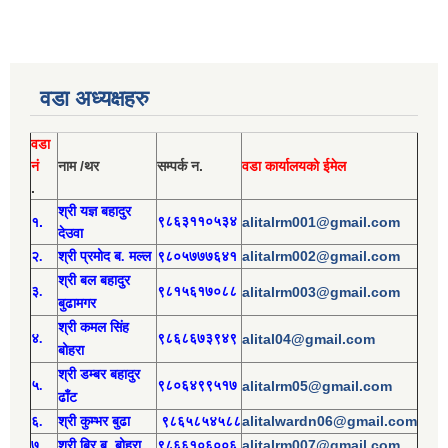
वडा अध्यक्षहरु
वडा
नं
नाम /थर
सम्पर्क न.
वडा कार्यालयको ईमेल
.
श्री य
ज्ञ बहादुर
१.
९८६३११०५३४
alitalrm001@gmail.com
देउवा
alitalrm002@gmail.com
२.
श्री
प्रमोद
ब. मल्ल
९८०५७७७६४१
श्री
बल बहादुर
३.
९८१५६१७०८८
alitalrm003@gmail.com
बुढामगर
श्री
कमल सिंह
४.
९८६८६७३९४९
alital04@gmail.com
बोहरा
श्री
ड
म्बर बहादुर
५.
९८०६४९९५१७
alitalrm05@gmail.com
ढाँट
alitalwardn06@gmail.com
६.
श्री
कुम्भर बुढा
९८६५८५४५८८
alitalrm007@gmail.com
७.
श्री
बिर ब. बोहरा
९८६६१०६००६