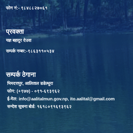
फोन नं:- ९८४८८२७०६१
प्रवक्ता
यज्ञ बहादुर देउवा
सम्पर्क नम्बर:-९८६३११०५३४
सम्पर्क ठेगाना
भिमदत्तपुर, आलिताल डडेल्धुरा
फोन: (+९७७) - ०९१-६९३९६२
ई-मेल:
info@aalitalmun.gov.np
,
ito.aalital@gmail.com
सन्देश सूचना बोर्ड: १६१८०९१६९३९६२