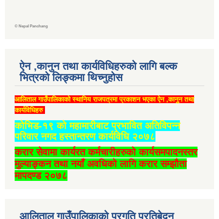
©
Nepal Panchang
ऐन ,कानुन तथा कार्यविधिहरुको लागि बल्क
भित्रको लिङ्कमा थिच्‍नुहोस
आलिताल गाउँपालिकाको स्थानिय राजपत्रमा प्रकाशन भएका ऐन ,कानुन तथा
कार्यविधिहरु
कोभिड-१९ को महामारीबाट प्रभावित अतिविपन्न
परिवार नगद हस्तान्तरण कार्यविधि २०७८
करार सेवामा कार्यरत कर्मचारीहरुको कार्यसमपादनस्तर
मुल्याङ्कन तथा नयाँ अवधिको लागि करार सम्झौता
मापदण्ड २०७८
आलिताल गाउँपालिकाको प्रगति प्रतिबेदन