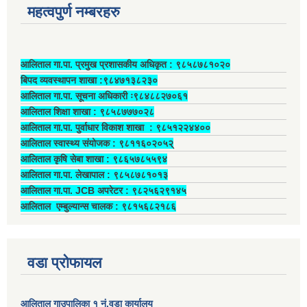
महत्वपुर्ण नम्बरहरु
आलिताल गा.पा. प्रमुख प्रशासकीय अधिकृत ‍: ९८५८७८१०२०
बिपद व्यवस्थापन शाखा :९८४७१३८२३०
आलिताल गा.पा. सूचना अधिकारी ः९८४८८२७०६१
आलिताल शिक्षा शाखा : ९८५८७७७०२८
आलिताल गा.पा. पुर्वाधार विकाश शाखा ‍: ९८५१२२४४००
आलिताल स्वास्थ्य संयोजक ‍: ९८११६०२०५२्
आलिताल कृषि सेबा शाखा : ९८६५७८५५९४
आलिताल गा.पा. लेखापाल ‍: ९८५८७८१०१३
आलिताल गा.पा. JCB अपरेटर ‍: ९८२५६२९१४५
आलिताल एम्बुल्यान्स चालक ‍: ९८१५६८२१८६
वडा प्रोफायल
आलिताल गाउपालिका १ नं.वडा कार्यालय