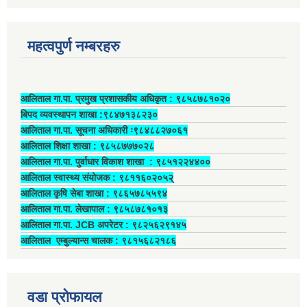
महत्वपुर्ण नम्बरहरु
आलिताल गा.पा. प्रमुख प्रशासकीय अधिकृत ‍: ९८५८७८१०२०
बिपद व्यवस्थापन शाखा :९८४७१३८२३०
आलिताल गा.पा. सूचना अधिकारी ः९८४८८२७०६१
आलिताल शिक्षा शाखा : ९८५८७७७०२८
आलिताल गा.पा. पुर्वाधार विकाश शाखा ‍: ९८५१२२४४००
आलिताल स्वास्थ्य संयोजक ‍: ९८११६०२०५२्
आलिताल कृषि सेबा शाखा : ९८६५७८५५९४
आलिताल गा.पा. लेखापाल ‍: ९८५८७८१०१३
आलिताल गा.पा. JCB अपरेटर ‍: ९८२५६२९१४५
आलिताल एम्बुल्यान्स चालक ‍: ९८१५६८२१८६
वडा प्रोफायल