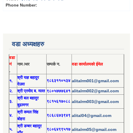
Phone Number:
वडा अध्यक्षहरु
वडा
नं
नाम /थर
सम्पर्क न.
वडा कार्यालयको ईमेल
.
श्री य
ज्ञ बहादुर
१.
९८६३११०५३४
alitalrm001@gmail.com
देउवा
alitalrm002@gmail.com
२.
श्री
प्रमोद
ब. मल्ल
९८०५७७७६४१
श्री
बल बहादुर
३.
९८१५६१७०८८
alitalrm003@gmail.com
बुढामगर
श्री
कमल सिंह
४.
९८६८६७३९४९
alital04@gmail.com
बोहरा
श्री
ड
म्बर बहादुर
५.
९८०६४९९५१७
alitalrm05@gmail.com
ढाँट