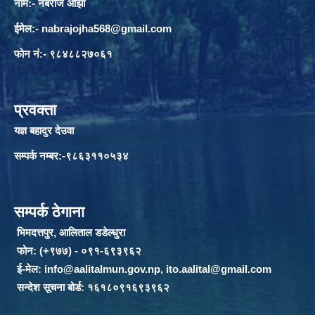
नाम:- नबराज ओझा
ईमेल:-
nabrajojha568@gmail.com
फोन नं:- ९८४८८२७०६१
प्रवक्ता
यज्ञ बहादुर देउवा
सम्पर्क नम्बर:-९८६३११०५३४
सम्पर्क ठेगाना
भिमदत्तपुर, आलिताल डडेल्धुरा
फोन: (+९७७) - ०९१-६९३९६२
ई-मेल:
info@aalitalmun.gov.np
,
ito.aalital@gmail.com
सन्देश सूचना बोर्ड: १६१८०९१६९३९६२