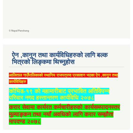
©
Nepal Panchang
ऐन ,कानुन तथा कार्यविधिहरुको लागि बल्क
भित्रको लिङ्कमा थिच्‍नुहोस
आलिताल गाउँपालिकाको स्थानिय राजपत्रमा प्रकाशन भएका ऐन ,कानुन तथा
कार्यविधिहरु
कोभिड-१९ को महामारीबाट प्रभावित अतिविपन्न
परिवार नगद हस्तान्तरण कार्यविधि २०७८
करार सेवामा कार्यरत कर्मचारीहरुको कार्यसमपादनस्तर
मुल्याङ्कन तथा नयाँ अवधिको लागि करार सम्झौता
मापदण्ड २०७८