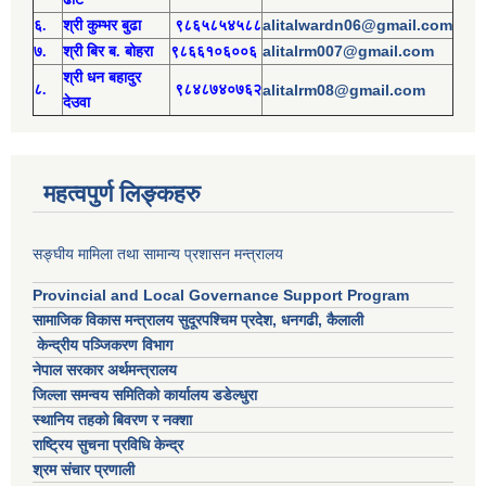
alitalwardn06@gmail.com
६.
श्री
कुम्भर बुढा
९८६५८५४५८८
alitalrm007@gmail.com
७.
श्री
बिर ब. बोहरा
९८६६१०६००६
श्री
ध
न बहादुर
८.
९८४८७४०७६२
alitalrm08@gmail.com
देउवा
महत्वपुर्ण लिङ्कहरु
सङ्घीय मामिला तथा सामान्य प्रशासन मन्त्रालय
Provincial and Local Governance Support Program
सामाजिक विकास मन्त्रालय सुदूरपश्चिम प्रदेश, धनगढी, कैलाली
केन्द्रीय पञ्जिकरण विभाग
नेपाल सरकार अर्थमन्त्रालय
जिल्ला समन्वय समितिको कार्यालय डडेल्धुरा
स्थानिय तहको बिवरण र नक्शा
राष्ट्रिय सुचना प्रविधि केन्द्र
श्रम संचार प्रणाली