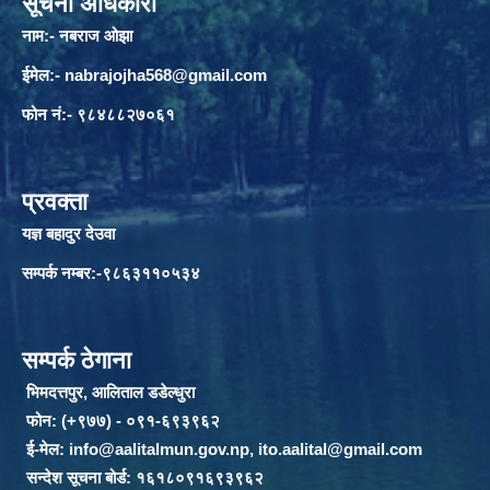
सूचना अधिकारी
नाम:- नबराज ओझा
ईमेल:-
nabrajojha568@gmail.com
फोन नं:- ९८४८८२७०६१
प्रवक्ता
यज्ञ बहादुर देउवा
सम्पर्क नम्बर:-९८६३११०५३४
सम्पर्क ठेगाना
भिमदत्तपुर, आलिताल डडेल्धुरा
फोन: (+९७७) - ०९१-६९३९६२
ई-मेल:
info@aalitalmun.gov.np
,
ito.aalital@gmail.com
सन्देश सूचना बोर्ड: १६१८०९१६९३९६२