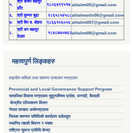
श्री
ड
म्बर बहादुर
५.
९८०६४९९५१७
alitalrm05@gmail.com
ढाँट
alitalwardn06@gmail.com
६.
श्री
कुम्भर बुढा
९८६५८५४५८८
alitalrm007@gmail.com
७.
श्री
बिर ब. बोहरा
९८६६१०६००६
श्री
ध
न बहादुर
८.
९८४८७४०७६२
alitalrm08@gmail.com
देउवा
महत्वपुर्ण लिङ्कहरु
सङ्घीय मामिला तथा सामान्य प्रशासन मन्त्रालय
Provincial and Local Governance Support Program
सामाजिक विकास मन्त्रालय सुदूरपश्चिम प्रदेश, धनगढी, कैलाली
केन्द्रीय पञ्जिकरण विभाग
नेपाल सरकार अर्थमन्त्रालय
जिल्ला समन्वय समितिको कार्यालय डडेल्धुरा
स्थानिय तहको बिवरण र नक्शा
राष्ट्रिय सुचना प्रविधि केन्द्र