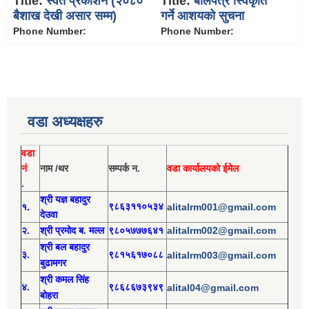
Title:
स्वत प्रकाशन (२०८०
Title:
बोलपत्र स्विकृति
बैशाख देखी असार सम्म)
गर्ने आशयको सुचना
Phone Number:
Phone Number:
वडा अध्यक्षहरु
वडा
नं
नाम /थर
सम्पर्क न.
वडा कार्यालयको ईमेल
.
श्री य
ज्ञ बहादुर
१.
९८६३११०५३४
alitalrm001@gmail.com
देउवा
alitalrm002@gmail.com
२.
श्री
प्रमोद
ब. मल्ल
९८०५७७७६४१
श्री
बल बहादुर
३.
९८१५६१७०८८
alitalrm003@gmail.com
बुढामगर
श्री
कमल सिंह
४.
९८६८६७३९४९
alital04@gmail.com
बोहरा