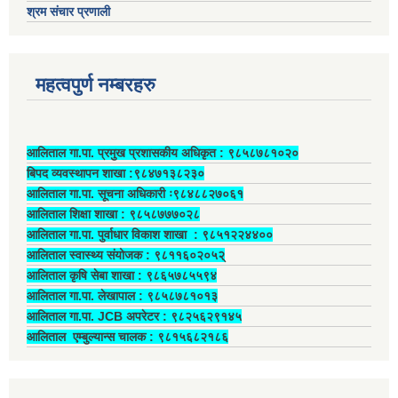
श्रम संचार प्रणाली
महत्वपुर्ण नम्बरहरु
आलिताल गा.पा. प्रमुख प्रशासकीय अधिकृत ‍: ९८५८७८१०२०
बिपद व्यवस्थापन शाखा :९८४७१३८२३०
आलिताल गा.पा. सूचना अधिकारी ः९८४८८२७०६१
आलिताल शिक्षा शाखा : ९८५८७७७०२८
आलिताल गा.पा. पुर्वाधार विकाश शाखा ‍: ९८५१२२४४००
आलिताल स्वास्थ्य संयोजक ‍: ९८११६०२०५२्
आलिताल कृषि सेबा शाखा : ९८६५७८५५९४
आलिताल गा.पा. लेखापाल ‍: ९८५८७८१०१३
आलिताल गा.पा. JCB अपरेटर ‍: ९८२५६२९१४५
आलिताल एम्बुल्यान्स चालक ‍: ९८१५६८२१८६