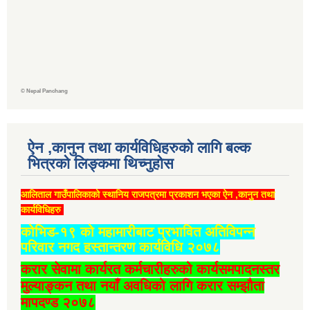
©
Nepal Panchang
ऐन ,कानुन तथा कार्यविधिहरुको लागि बल्क
भित्रको लिङ्कमा थिच्‍नुहोस
आलिताल गाउँपालिकाको स्थानिय राजपत्रमा प्रकाशन भएका ऐन ,कानुन तथा
कार्यविधिहरु
कोभिड-१९ को महामारीबाट प्रभावित अतिविपन्न
परिवार नगद हस्तान्तरण कार्यविधि २०७८
करार सेवामा कार्यरत कर्मचारीहरुको कार्यसमपादनस्तर
मुल्याङ्कन तथा नयाँ अवधिको लागि करार सम्झौता
मापदण्ड २०७८