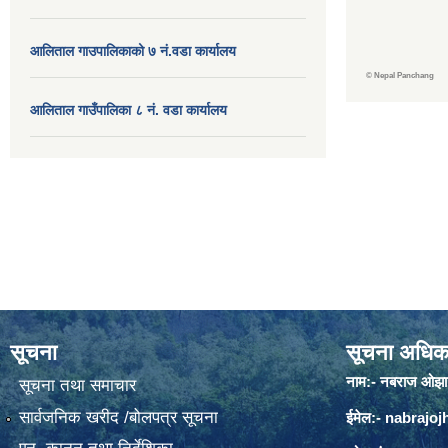
आलिताल गाउपालिकाको ७ नं.वडा कार्यालय
©
Nepal Panchang
आलिताल गाउँपालिका ८ नं. वडा कार्यालय
सूचना
सूचना अधिक
नाम:- नबराज ओझा
सूचना तथा समाचार
सार्वजनिक खरीद /बोलपत्र सूचना
ईमेल:-
nabrajo