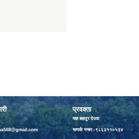
ारी
प्रवक्ता
यज्ञ बहादुर देउवा
jha568@gmail.com
सम्पर्क नम्बर:-९८६३११०५३४