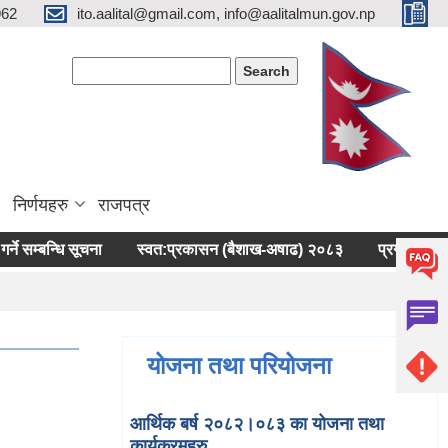
962
ito.aalital@gmail.com, info@aalitalmun.gov.np
Search form
Search
निर्णयहरु
राजपत्र
बन्धि सूचना
स्वत:प्रकासन (बैशाख-अषाढ) २०८३
प्रगति बिबरण पेस गर्न
योजना तथा परियोजना
आर्थिक बर्ष २०८२।०८३ का योजना तथा
कार्यक्रमहरु