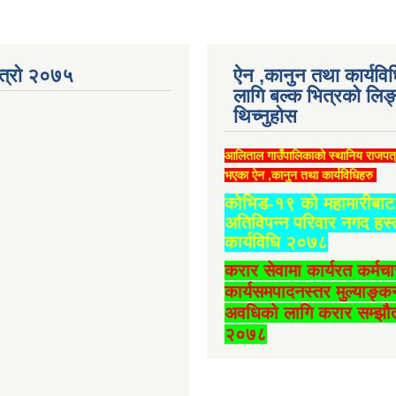
ात्रो २०७५
ऐन ,कानुन तथा कार्यवि
लागि बल्क भित्रको लिङ
थिच्‍नुहोस
आलिताल गाउँपालिकाको स्थानिय राजपत
भएका ऐन ,कानुन तथा कार्यविधिहरु
कोभिड-१९ को महामारीबाट 
अतिविपन्न परिवार नगद हस्
कार्यविधि २०७८
करार सेवामा कार्यरत कर्मच
कार्यसमपादनस्तर मुल्याङ्क
अवधिको लागि करार सम्झौत
२०७८