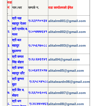
वडा
नं
नाम /थर
सम्पर्क न.
वडा कार्यालयको ईमेल
.
श्री य
ज्ञ
१.
९८६३११०५३४
alitalrm001@gmail.com
बहादुर देउवा
श्री
प्रमोद
ब.
२.
९८०५७७७६४१
alitalrm002@gmail.com
मल्ल
श्री
बल
alitalrm003@gmail.com
३.
बहादुर
९८१५६१७०८८
बुढामगर
श्री
कमल
४.
९८६८६७३९४९
alital04@gmail.com
सिंह बोहरा
श्री
ड
म्बर
५.
९८०६४९९५१७
alitalrm05@gmail.com
बहादुर ढाँट
श्री
कुम्भर
६.
९८६५८५४५८८
alitalwardn06@gmail.com
बुढा
श्री
बिर ब.
७.
९८६६१०६००६
alitalrm007@gmail.com
बोहरा
श्री
ध
न
८.
९८४८७४०७६२
alitalrm08@gmail.com