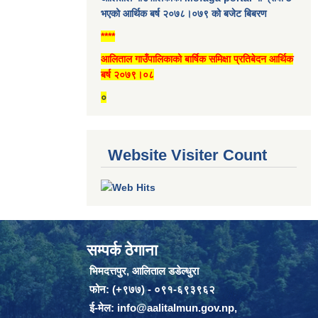
भएको आर्थिक बर्ष २०७८।०७९ को बजेट बिबरण
****
आलिताल गाउँपालिकाको बार्षिक समिक्षा प्रतिबेदन आर्थिक
बर्ष २०७९।०८
०
Website Visiter Count
सम्पर्क ठेगाना
भिमदत्तपुर, आलिताल डडेल्धुरा
फोन: (+९७७) - ०९१-६९३९६२
ई-मेल:
info@aalitalmun.gov.np
,