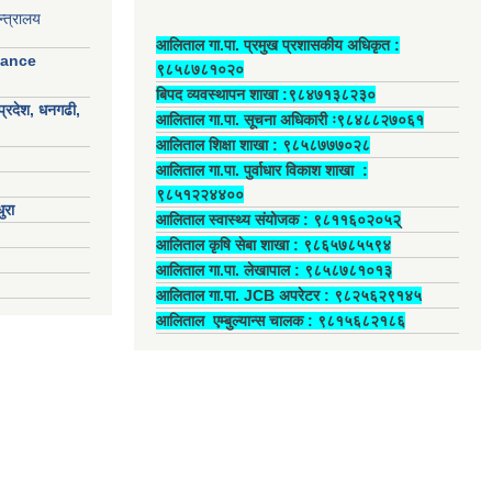
्त्रालय
आलिताल गा.पा. प्रमुख प्रशासकीय अधिकृत ‍:
nance
९८५८७८१०२०
बिपद व्यवस्थापन शाखा :९८४७१३८२३०
प्रदेश, धनगढी,
आलिताल गा.पा. सूचना अधिकारी ः९८४८८२७०६१
आलिताल शिक्षा शाखा : ९८५८७७७०२८
आलिताल गा.पा. पुर्वाधार विकाश शाखा ‍:
९८५१२२४४००
ुरा
आलिताल स्वास्थ्य संयोजक ‍: ९८११६०२०५२्
आलिताल कृषि सेबा शाखा : ९८६५७८५५९४
आलिताल गा.पा. लेखापाल ‍: ९८५८७८१०१३
आलिताल गा.पा. JCB अपरेटर ‍: ९८२५६२९१४५
आलिताल एम्बुल्यान्स चालक ‍: ९८१५६८२१८६