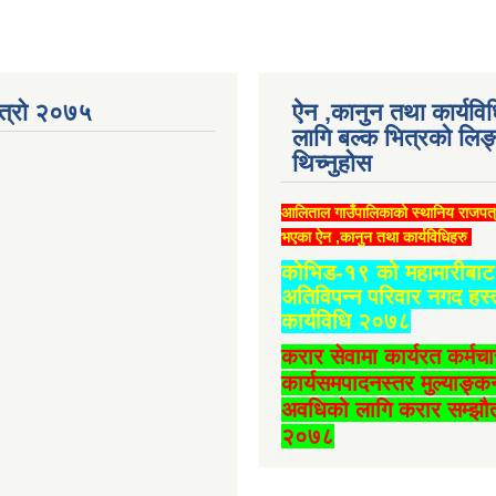
ात्रो २०७५
ऐन ,कानुन तथा कार्यवि
लागि बल्क भित्रको लिङ
थिच्‍नुहोस
आलिताल गाउँपालिकाको स्थानिय राजपत
भएका ऐन ,कानुन तथा कार्यविधिहरु
कोभिड-१९ को महामारीबाट 
अतिविपन्न परिवार नगद हस्
कार्यविधि २०७८
करार सेवामा कार्यरत कर्मच
कार्यसमपादनस्तर मुल्याङ्क
अवधिको लागि करार सम्झौत
२०७८