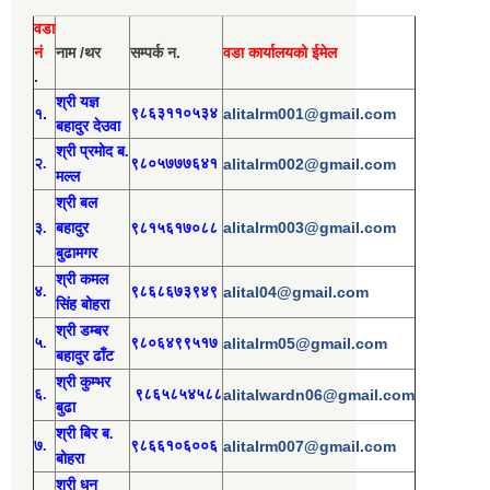
वडा
नं
नाम /थर
सम्पर्क न.
वडा कार्यालयको ईमेल
.
श्री य
ज्ञ
१.
९८६३११०५३४
alitalrm001@gmail.com
बहादुर देउवा
श्री
प्रमोद
ब.
२.
९८०५७७७६४१
alitalrm002@gmail.com
मल्ल
श्री
बल
alitalrm003@gmail.com
३.
बहादुर
९८१५६१७०८८
बुढामगर
श्री
कमल
४.
९८६८६७३९४९
alital04@gmail.com
सिंह बोहरा
श्री
ड
म्बर
५.
९८०६४९९५१७
alitalrm05@gmail.com
बहादुर ढाँट
श्री
कुम्भर
६.
९८६५८५४५८८
alitalwardn06@gmail.com
बुढा
श्री
बिर ब.
७.
९८६६१०६००६
alitalrm007@gmail.com
बोहरा
श्री
ध
न