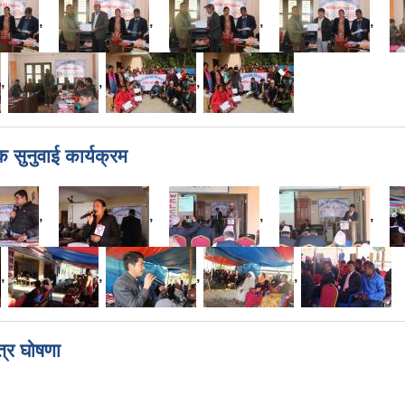
,
,
,
,
,
,
,
 सुनुवाई कार्यक्रम
,
,
,
,
,
,
,
,
त्र घोषणा