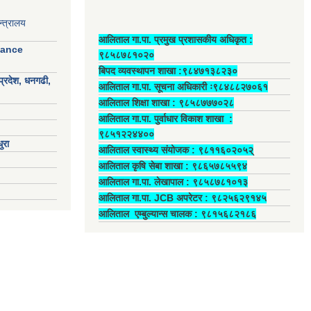
्त्रालय
आलिताल गा.पा. प्रमुख प्रशासकीय अधिकृत ‍:
nance
९८५८७८१०२०
बिपद व्यवस्थापन शाखा :९८४७१३८२३०
प्रदेश, धनगढी,
आलिताल गा.पा. सूचना अधिकारी ः९८४८८२७०६१
आलिताल शिक्षा शाखा : ९८५८७७७०२८
आलिताल गा.पा. पुर्वाधार विकाश शाखा ‍:
९८५१२२४४००
ुरा
आलिताल स्वास्थ्य संयोजक ‍: ९८११६०२०५२्
आलिताल कृषि सेबा शाखा : ९८६५७८५५९४
आलिताल गा.पा. लेखापाल ‍: ९८५८७८१०१३
आलिताल गा.पा. JCB अपरेटर ‍: ९८२५६२९१४५
आलिताल एम्बुल्यान्स चालक ‍: ९८१५६८२१८६