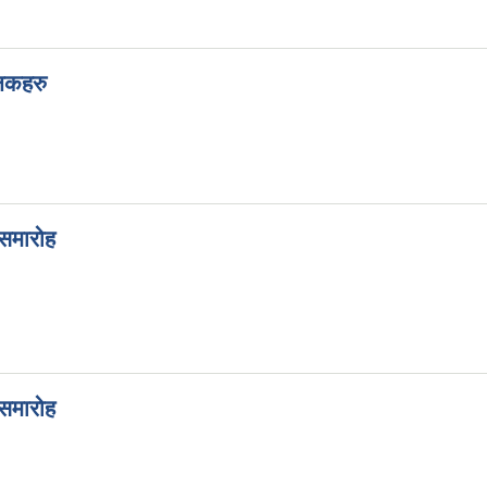
झलकहरु
समारोह
समारोह