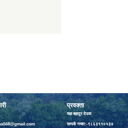
ारी
प्रवक्ता
यज्ञ बहादुर देउवा
jha568@gmail.com
सम्पर्क नम्बर:-९८६३११०५३४