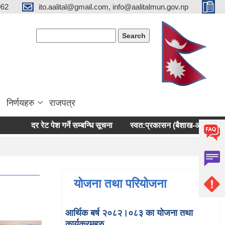
962
ito.aalital@gmail.com, info@aalitalmun.gov.np
Search form
Search
निर्णयहरु
राजपत्र
दर रेट पेश गर्ने सम्बन्धि सूचना
स्वत:प्रकासन (बैशाख-अषाढ) २०८३
योजना तथा परियोजना
आर्थिक बर्ष २०८२।०८३ का योजना तथा
कार्यक्रमहरु