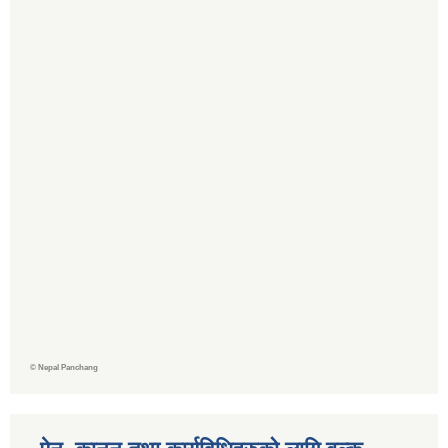
©
Nepal Panchang