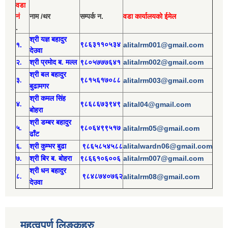
वडा
नं
नाम /थर
सम्पर्क न.
वडा कार्यालयको ईमेल
.
श्री य
ज्ञ बहादुर
१.
९८६३११०५३४
alitalrm001@gmail.com
देउवा
alitalrm002@gmail.com
२.
श्री
प्रमोद
ब. मल्ल
९८०५७७७६४१
श्री
बल बहादुर
३.
९८१५६१७०८८
alitalrm003@gmail.com
बुढामगर
श्री
कमल सिंह
४.
९८६८६७३९४९
alital04@gmail.com
बोहरा
श्री
ड
म्बर बहादुर
५.
९८०६४९९५१७
alitalrm05@gmail.com
ढाँट
alitalwardn06@gmail.com
६.
श्री
कुम्भर बुढा
९८६५८५४५८८
alitalrm007@gmail.com
७.
श्री
बिर ब. बोहरा
९८६६१०६००६
श्री
ध
न बहादुर
८.
९८४८७४०७६२
alitalrm08@gmail.com
देउवा
महत्वपुर्ण लिङ्कहरु