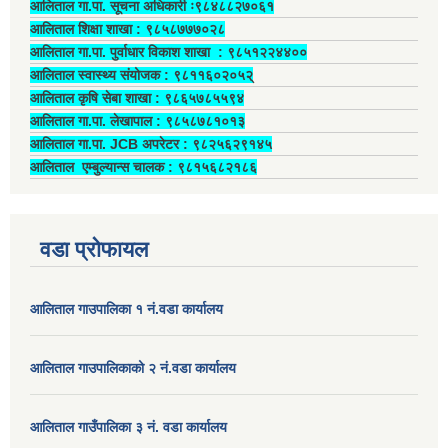
आलिताल गा.पा. सूचना अधिकारी ः९८४८८२७०६१
आलिताल शिक्षा शाखा : ९८५८७७७०२८
आलिताल गा.पा. पुर्वाधार विकाश शाखा ‍: ९८५१२२४४००
आलिताल स्वास्थ्य संयोजक ‍: ९८११६०२०५२्
आलिताल कृषि सेबा शाखा : ९८६५७८५५९४
आलिताल गा.पा. लेखापाल ‍: ९८५८७८१०१३
आलिताल गा.पा. JCB अपरेटर ‍: ९८२५६२९१४५
आलिताल एम्बुल्यान्स चालक ‍: ९८१५६८२१८६
वडा प्रोफायल
आलिताल गाउपालिका १ नं.वडा कार्यालय
आलिताल गाउपालिकाको २ नं.वडा कार्यालय
आलिताल गाउँपालिका ३ नं. वडा कार्यालय