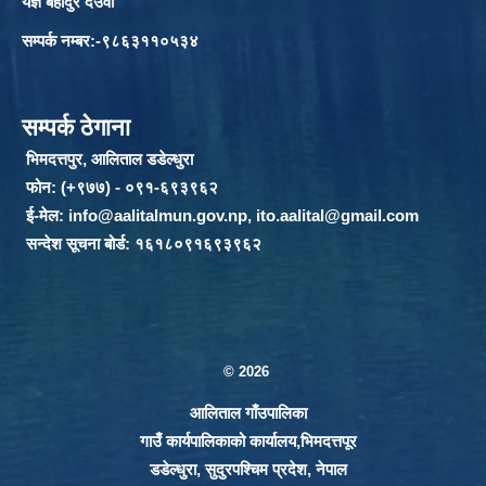
यज्ञ बहादुर देउवा
सम्पर्क नम्बर:-९८६३११०५३४
सम्पर्क ठेगाना
भिमदत्तपुर, आलिताल डडेल्धुरा
फोन: (+९७७) - ०९१-६९३९६२
ई-मेल:
info@aalitalmun.gov.np
,
ito.aalital@gmail.com
सन्देश सूचना बोर्ड: १६१८०९१६९३९६२
© 2026
आलिताल गाँउपालिका
गाउँ कार्यपालिकाको कार्यालय,भिमदत्तपूर
डडेल्धुरा, सुदुरपश्चिम प्रदेश, नेपाल