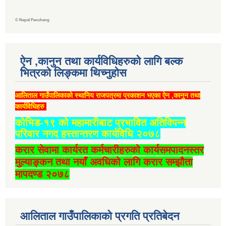
©
Nepal Panchang
ऐन ,कानुन तथा कार्यविधिहरुको लागि बल्क
भित्रको लिङ्कमा थिच्‍नुहोस
आलिताल गाउँपालिकाको स्थानिय राजपत्रमा प्रकाशन भएका ऐन ,कानुन तथा
कार्यविधिहरु
कोभिड-१९ को महामारीबाट प्रभावित अतिविपन्न
परिवार नगद हस्तान्तरण कार्यविधि २०७८
करार सेवामा कार्यरत कर्मचारीहरुको कार्यसमपादनस्तर
मुल्याङ्कन तथा नयाँ अवधिको लागि करार सम्झौता
मापदण्ड २०७८
आलिताल गाउँपालिकाको प्रगति प्रतिबेदन