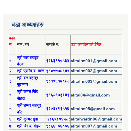
वडा अध्यक्षहरु
वडा
नं
नाम /थर
सम्पर्क न.
वडा कार्यालयको ईमेल
.
श्री य
ज्ञ बहादुर
१.
९८६३११०५३४
alitalrm001@gmail.com
देउवा
alitalrm002@gmail.com
२.
श्री
प्रमोद
ब. मल्ल
९८०५७७७६४१
श्री
बल बहादुर
३.
९८१५६१७०८८
alitalrm003@gmail.com
बुढामगर
श्री
कमल सिंह
४.
९८६८६७३९४९
alital04@gmail.com
बोहरा
श्री
ड
म्बर बहादुर
५.
९८०६४९९५१७
alitalrm05@gmail.com
ढाँट
alitalwardn06@gmail.com
६.
श्री
कुम्भर बुढा
९८६५८५४५८८
alitalrm007@gmail.com
७.
श्री
बिर ब. बोहरा
९८६६१०६००६