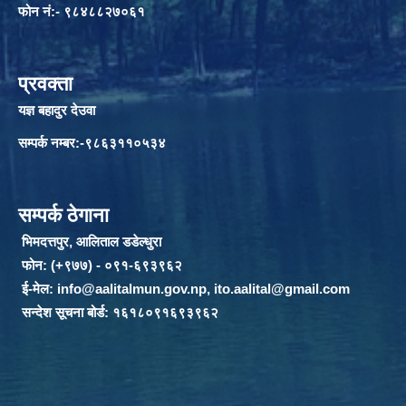
फोन नं:- ९८४८८२७०६१
प्रवक्ता
यज्ञ बहादुर देउवा
सम्पर्क नम्बर:-९८६३११०५३४
सम्पर्क ठेगाना
भिमदत्तपुर, आलिताल डडेल्धुरा
फोन: (+९७७) - ०९१-६९३९६२
ई-मेल:
info@aalitalmun.gov.np
,
ito.aalital@gmail.com
सन्देश सूचना बोर्ड: १६१८०९१६९३९६२