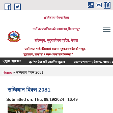
Skip to main content
आलिताल गाँउपालिका
गाउँ कार्यपालिकाको कार्यालय,भिमदत्तपूर
डडेल्धुरा, सुदुरपश्चिम प्रदेश, नेपाल
"आलिताल गाउँपालिकाको चाहना: सुशासन सहितको समृद्ध,
सुसंस्कृत, समावेशी र स्वस्थ समाजको सिर्जना "
प्रमुख सूचना::
दर रेट पेश गर्ने सम्बन्धि सूचना
स्वत:प्रकासन (बैशाख-अषाढ) २०८३
You are here
Home
» सम्बिधान दिबस 2081
सम्बिधान दिबस 2081
Submitted on:
Thu, 09/19/2024 - 16:49