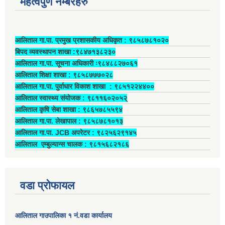
महत्वपुर्ण नम्बरहरु
आलिताल गा.पा. प्रमुख प्रशासकीय अधिकृत ‍: ९८५८७८१०२०
बिपद व्यवस्थापन शाखा :९८४७१३८२३०
आलिताल गा.पा. सूचना अधिकारी ः९८४८८२७०६१
आलिताल शिक्षा शाखा : ९८५८७७७०२८
आलिताल गा.पा. पुर्वाधार विकाश शाखा ‍: ९८५१२२४४००
आलिताल स्वास्थ्य संयोजक ‍: ९८११६०२०५२्
आलिताल कृषि सेबा शाखा : ९८६५७८५५९४
आलिताल गा.पा. लेखापाल ‍: ९८५८७८१०१३
आलिताल गा.पा. JCB अपरेटर ‍: ९८२५६२९१४५
आलिताल एम्बुल्यान्स चालक ‍: ९८१५६८२१८६
वडा प्रोफायल
आलिताल गाउपालिका १ नं.वडा कार्यालय