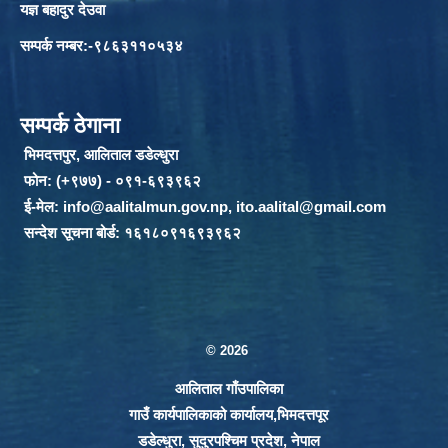
यज्ञ बहादुर देउवा
सम्पर्क नम्बर:-९८६३११०५३४
सम्पर्क ठेगाना
भिमदत्तपुर, आलिताल डडेल्धुरा
फोन: (+९७७) - ०९१-६९३९६२
ई-मेल:
info@aalitalmun.gov.np
,
ito.aalital@gmail.com
सन्देश सूचना बोर्ड: १६१८०९१६९३९६२
© 2026
आलिताल गाँउपालिका
गाउँ कार्यपालिकाको कार्यालय,भिमदत्तपूर
डडेल्धुरा, सुदुरपश्चिम प्रदेश, नेपाल