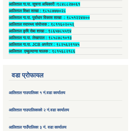
आलिताल गा.पा. सूचना अधिकारी ः९८४८८२७०६१
आलिताल शिक्षा शाखा : ९८५८७७७०२८
आलिताल गा.पा. पुर्वाधार विकाश शाखा ‍: ९८५१२२४४००
आलिताल स्वास्थ्य संयोजक ‍: ९८११६०२०५२्
आलिताल कृषि सेबा शाखा : ९८६५७८५५९४
आलिताल गा.पा. लेखापाल ‍: ९८५८७८१०१३
आलिताल गा.पा. JCB अपरेटर ‍: ९८२५६२९१४५
आलिताल एम्बुल्यान्स चालक ‍: ९८१५६८२१८६
वडा प्रोफायल
आलिताल गाउपालिका १ नं.वडा कार्यालय
आलिताल गाउपालिकाको २ नं.वडा कार्यालय
आलिताल गाउँपालिका ३ नं. वडा कार्यालय