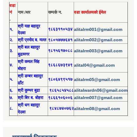
वडा
नं
नाम /थर
सम्पर्क न.
वडा कार्यालयको ईमेल
.
श्री य
ज्ञ बहादुर
१.
९८६३११०५३४
alitalrm001@gmail.com
देउवा
alitalrm002@gmail.com
२.
श्री
प्रमोद
ब. मल्ल
९८०५७७७६४१
श्री
बल बहादुर
३.
९८१५६१७०८८
alitalrm003@gmail.com
बुढामगर
श्री
कमल सिंह
४.
९८६८६७३९४९
alital04@gmail.com
बोहरा
श्री
ड
म्बर बहादुर
५.
९८०६४९९५१७
alitalrm05@gmail.com
ढाँट
alitalwardn06@gmail.com
६.
श्री
कुम्भर बुढा
९८६५८५४५८८
alitalrm007@gmail.com
७.
श्री
बिर ब. बोहरा
९८६६१०६००६
श्री
ध
न बहादुर
८.
९८४८७४०७६२
alitalrm08@gmail.com
देउवा