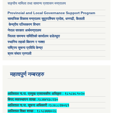
सङ्घीय मामिला तथा सामान्य प्रशासन मन्त्रालय
Provincial and Local Governance Support Program
सामाजिक विकास मन्त्रालय सुदूरपश्चिम प्रदेश, धनगढी, कैलाली
केन्द्रीय पञ्जिकरण विभाग
नेपाल सरकार अर्थमन्त्रालय
जिल्ला समन्वय समितिको कार्यालय डडेल्धुरा
स्थानिय तहको बिवरण र नक्शा
राष्ट्रिय सुचना प्रविधि केन्द्र
श्रम संचार प्रणाली
महत्वपुर्ण नम्बरहरु
आलिताल गा.पा. प्रमुख प्रशासकीय अधिकृत ‍: ९८५८७८१०२०
बिपद व्यवस्थापन शाखा :९८४७१३८२३०
आलिताल गा.पा. सूचना अधिकारी ः९८४८८२७०६१
आलिताल शिक्षा शाखा : ९८५८७७७०२८