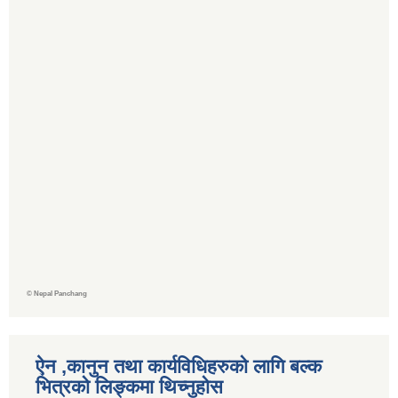
©
Nepal Panchang
ऐन ,कानुन तथा कार्यविधिहरुको लागि बल्क
भित्रको लिङ्कमा थिच्‍नुहोस