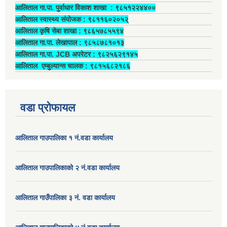
आलिताल गा.पा. पुर्वाधार विकाश शाखा ‍: ९८५१२२४४००
आलिताल स्वास्थ्य संयोजक ‍: ९८११६०२०५२्
आलिताल कृषि सेबा शाखा : ९८६५७८५५९४
आलिताल गा.पा. लेखापाल ‍: ९८५८७८१०१३
आलिताल गा.पा. JCB अपरेटर ‍: ९८२५६२९१४५
आलिताल एम्बुल्यान्स चालक ‍: ९८१५६८२१८६
वडा प्रोफायल
आलिताल गाउपालिका १ नं.वडा कार्यालय
आलिताल गाउपालिकाको २ नं.वडा कार्यालय
आलिताल गाउँपालिका ३ नं. वडा कार्यालय