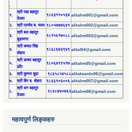
.
श्री य
ज्ञ बहादुर
१.
९८६३११०५३४
alitalrm001@gmail.com
देउवा
alitalrm002@gmail.com
२.
श्री
प्रमोद
ब. मल्ल
९८०५७७७६४१
श्री
बल बहादुर
३.
९८१५६१७०८८
alitalrm003@gmail.com
बुढामगर
श्री
कमल सिंह
४.
९८६८६७३९४९
alital04@gmail.com
बोहरा
श्री
ड
म्बर बहादुर
५.
९८०६४९९५१७
alitalrm05@gmail.com
ढाँट
alitalwardn06@gmail.com
६.
श्री
कुम्भर बुढा
९८६५८५४५८८
alitalrm007@gmail.com
७.
श्री
बिर ब. बोहरा
९८६६१०६००६
श्री
ध
न बहादुर
८.
९८४८७४०७६२
alitalrm08@gmail.com
देउवा
महत्वपुर्ण लिङ्कहरु