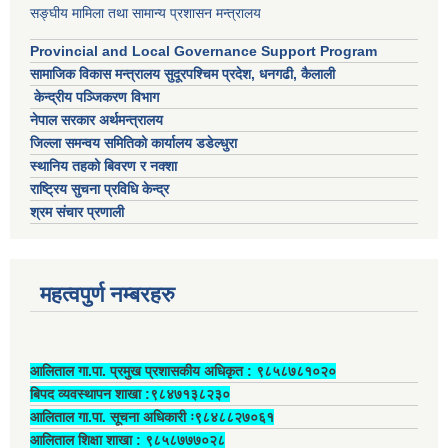
सङ्घीय मामिला तथा सामान्य प्रशासन मन्त्रालय
Provincial and Local Governance Support Program
सामाजिक विकास मन्त्रालय सुदूरपश्चिम प्रदेश, धनगढी, कैलाली
केन्द्रीय पञ्जिकरण विभाग
नेपाल सरकार अर्थमन्त्रालय
जिल्ला समन्वय समितिको कार्यालय डडेल्धुरा
स्थानिय तहको बिवरण र नक्शा
राष्ट्रिय सुचना प्रविधि केन्द्र
श्रम संचार प्रणाली
महत्वपुर्ण नम्बरहरु
आलिताल गा.पा. प्रमुख प्रशासकीय अधिकृत ‍: ९८५८७८१०२०
बिपद व्यवस्थापन शाखा :९८४७१३८२३०
आलिताल गा.पा. सूचना अधिकारी ः९८४८८२७०६१
आलिताल शिक्षा शाखा : ९८५८७७७०२८