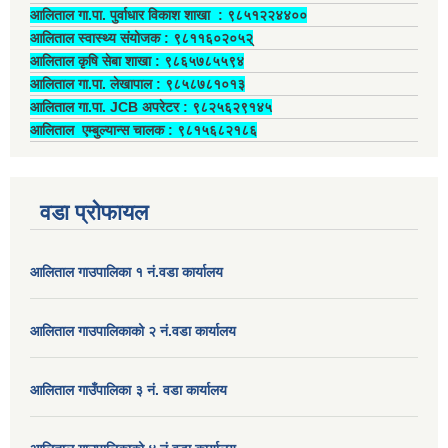
आलिताल गा.पा. पुर्वाधार विकाश शाखा ‍: ९८५१२२४४००
आलिताल स्वास्थ्य संयोजक ‍: ९८११६०२०५२्
आलिताल कृषि सेबा शाखा : ९८६५७८५५९४
आलिताल गा.पा. लेखापाल ‍: ९८५८७८१०१३
आलिताल गा.पा. JCB अपरेटर ‍: ९८२५६२९१४५
आलिताल एम्बुल्यान्स चालक ‍: ९८१५६८२१८६
वडा प्रोफायल
आलिताल गाउपालिका १ नं.वडा कार्यालय
आलिताल गाउपालिकाको २ नं.वडा कार्यालय
आलिताल गाउँपालिका ३ नं. वडा कार्यालय