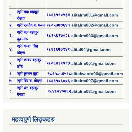
.
श्री य
ज्ञ बहादुर
१.
९८६३११०५३४
alitalrm001@gmail.com
देउवा
alitalrm002@gmail.com
२.
श्री
प्रमोद
ब. मल्ल
९८०५७७७६४१
श्री
बल बहादुर
३.
९८१५६१७०८८
alitalrm003@gmail.com
बुढामगर
श्री
कमल सिंह
४.
९८६८६७३९४९
alital04@gmail.com
बोहरा
श्री
ड
म्बर बहादुर
५.
९८०६४९९५१७
alitalrm05@gmail.com
ढाँट
alitalwardn06@gmail.com
६.
श्री
कुम्भर बुढा
९८६५८५४५८८
alitalrm007@gmail.com
७.
श्री
बिर ब. बोहरा
९८६६१०६००६
श्री
ध
न बहादुर
८.
९८४८७४०७६२
alitalrm08@gmail.com
देउवा
महत्वपुर्ण लिङ्कहरु