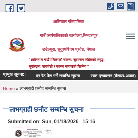
Skip to main content
आलिताल गाँउपालिका
गाउँ कार्यपालिकाको कार्यालय,भिमदत्तपूर
डडेल्धुरा, सुदुरपश्चिम प्रदेश, नेपाल
"आलिताल गाउँपालिकाको चाहना: सुशासन सहितको समृद्ध,
सुसंस्कृत, समावेशी र स्वस्थ समाजको सिर्जना "
प्रमुख सूचना::
दर रेट पेश गर्ने सम्बन्धि सूचना
स्वत:प्रकासन (बैशाख-अषाढ) २०८३
You are here
Home
» लाभग्राही छनौट सम्बन्धि सुचना
लाभग्राही छनौट सम्बन्धि सुचना
Submitted on:
Sun, 01/18/2026 - 15:16