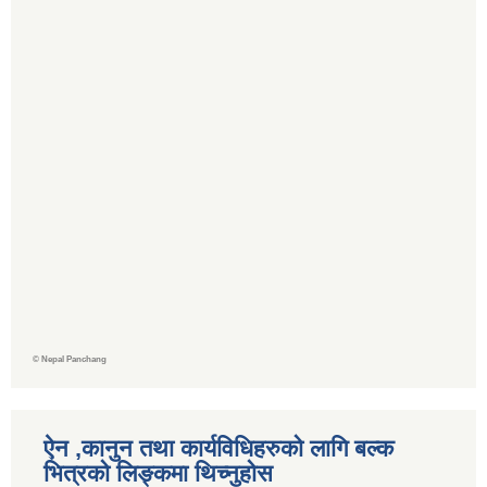
©
Nepal Panchang
ऐन ,कानुन तथा कार्यविधिहरुको लागि बल्क
भित्रको लिङ्कमा थिच्‍नुहोस