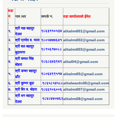
वडा
नं
नाम /थर
सम्पर्क न.
वडा कार्यालयको ईमेल
.
श्री य
ज्ञ बहादुर
१.
९८६३११०५३४
alitalrm001@gmail.com
देउवा
alitalrm002@gmail.com
२.
श्री
प्रमोद
ब. मल्ल
९८०५७७७६४१
श्री
बल बहादुर
३.
९८१५६१७०८८
alitalrm003@gmail.com
बुढामगर
श्री
कमल सिंह
४.
९८६८६७३९४९
alital04@gmail.com
बोहरा
श्री
ड
म्बर बहादुर
५.
९८०६४९९५१७
alitalrm05@gmail.com
ढाँट
alitalwardn06@gmail.com
६.
श्री
कुम्भर बुढा
९८६५८५४५८८
alitalrm007@gmail.com
७.
श्री
बिर ब. बोहरा
९८६६१०६००६
श्री
ध
न बहादुर
८.
९८४८७४०७६२
alitalrm08@gmail.com
देउवा