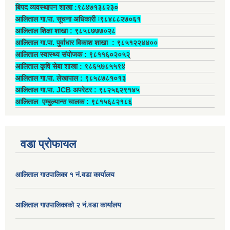
बिपद व्यवस्थापन शाखा :९८४७१३८२३०
आलिताल गा.पा. सूचना अधिकारी ः९८४८८२७०६१
आलिताल शिक्षा शाखा : ९८५८७७७०२८
आलिताल गा.पा. पुर्वाधार विकाश शाखा ‍: ९८५१२२४४००
आलिताल स्वास्थ्य संयोजक ‍: ९८११६०२०५२्
आलिताल कृषि सेबा शाखा : ९८६५७८५५९४
आलिताल गा.पा. लेखापाल ‍: ९८५८७८१०१३
आलिताल गा.पा. JCB अपरेटर ‍: ९८२५६२९१४५
आलिताल एम्बुल्यान्स चालक ‍: ९८१५६८२१८६
वडा प्रोफायल
आलिताल गाउपालिका १ नं.वडा कार्यालय
आलिताल गाउपालिकाको २ नं.वडा कार्यालय