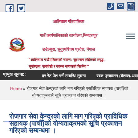
Skip to main content
आलिताल गाँउपालिका
गाउँ कार्यपालिकाको कार्यालय,भिमदत्तपूर
डडेल्धुरा, सुदुरपश्चिम प्रदेश, नेपाल
"आलिताल गाउँपालिकाको चाहना: सुशासन सहितको समृद्ध,
सुसंस्कृत, समावेशी र स्वस्थ समाजको सिर्जना "
प्रमुख सूचना::
दर रेट पेश गर्ने सम्बन्धि सूचना
स्वत:प्रकासन (बैशाख-अषाढ) 
You are here
Home
» रोजगार सेवा केन्द्रको लागि माग गरिएको प्राविधिक सहायक (पाचौँ)को
योग्यताक्रमको सूचि प्रकाशन गरिएको सम्बन्धमा ।
रोजगार सेवा केन्द्रको लागि माग गरिएको प्राविधिक
सहायक (पाचौँ)को योग्यताक्रमको सूचि प्रकाशन
गरिएको सम्बन्धमा ।