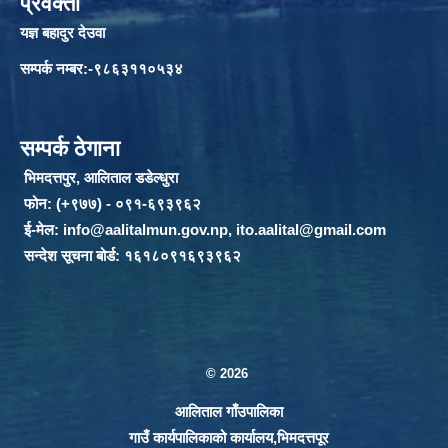
प्रवक्ता
यज्ञ बहादुर देउवा
सम्पर्क नम्बर:-९८६३११०५३४
सम्पर्क ठेगाना
भिमदत्तपुर, आलिताल डडेल्धुरा
फोन: (+९७७) - ०९१-६९३९६२
ई-मेल:
info@aalitalmun.gov.np
,
ito.aalital@gmail.com
सन्देश सूचना बोर्ड: १६१८०९१६९३९६२
© 2026
आलिताल गाँउपालिका
गाउँ कार्यपालिकाको कार्यालय,भिमदत्तपूर