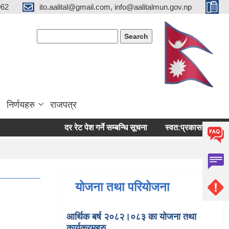
962
ito.aalital@gmail.com, info@aalitalmun.gov.np
Search form
Search
निर्णयहरु
राजपत्र
दर रेट पेश गर्ने सम्बन्धि सूचना
स्वत:प्रकासन (बैशाख-अषा
योजना तथा परियोजना
आर्थिक बर्ष २०८२।०८३ का योजना तथा
कार्यक्रमहरु