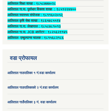
आलिताल शिक्षा शाखा : ९८५८७७७०२८
आलिताल गा.पा. पुर्वाधार विकाश शाखा ‍: ९८५१२२४४००
आलिताल स्वास्थ्य संयोजक ‍: ९८११६०२०५२्
आलिताल कृषि सेबा शाखा : ९८६५७८५५९४
आलिताल गा.पा. लेखापाल ‍: ९८५८७८१०१३
आलिताल गा.पा. JCB अपरेटर ‍: ९८२५६२९१४५
आलिताल एम्बुल्यान्स चालक ‍: ९८१५६८२१८६
वडा प्रोफायल
आलिताल गाउपालिका १ नं.वडा कार्यालय
आलिताल गाउपालिकाको २ नं.वडा कार्यालय
आलिताल गाउँपालिका ३ नं. वडा कार्यालय