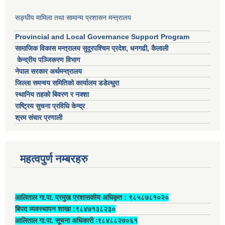
सङ्घीय मामिला तथा सामान्य प्रशासन मन्त्रालय
Provincial and Local Governance Support Program
सामाजिक विकास मन्त्रालय सुदूरपश्चिम प्रदेश, धनगढी, कैलाली
केन्द्रीय पञ्जिकरण विभाग
नेपाल सरकार अर्थमन्त्रालय
जिल्ला समन्वय समितिको कार्यालय डडेल्धुरा
स्थानिय तहको बिवरण र नक्शा
राष्ट्रिय सुचना प्रविधि केन्द्र
श्रम संचार प्रणाली
महत्वपुर्ण नम्बरहरु
आलिताल गा.पा. प्रमुख प्रशासकीय अधिकृत ‍: ९८५८७८१०२०
बिपद व्यवस्थापन शाखा :९८४७१३८२३०
आलिताल गा.पा. सूचना अधिकारी ः९८४८८२७०६१