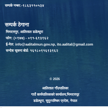
सम्पर्क नम्बर:-९८६३११०५३४
सम्पर्क ठेगाना
भिमदत्तपुर, आलिताल डडेल्धुरा
फोन: (+९७७) - ०९१-६९३९६२
ई-मेल:
info@aalitalmun.gov.np
,
ito.aalital@gmail.com
सन्देश सूचना बोर्ड: १६१८०९१६९३९६२
© 2026
आलिताल गाँउपालिका
गाउँ कार्यपालिकाको कार्यालय,भिमदत्तपूर
डडेल्धुरा, सुदुरपश्चिम प्रदेश, नेपाल