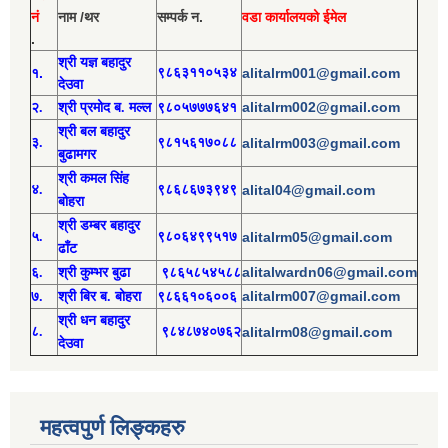
नं
नाम /थर
सम्पर्क न.
वडा कार्यालयको ईमेल
.
श्री य
ज्ञ बहादुर
१.
९८६३११०५३४
alitalrm001@gmail.com
देउवा
alitalrm002@gmail.com
२.
श्री
प्रमोद
ब. मल्ल
९८०५७७७६४१
श्री
बल बहादुर
३.
९८१५६१७०८८
alitalrm003@gmail.com
बुढामगर
श्री
कमल सिंह
४.
९८६८६७३९४९
alital04@gmail.com
बोहरा
श्री
ड
म्बर बहादुर
५.
९८०६४९९५१७
alitalrm05@gmail.com
ढाँट
alitalwardn06@gmail.com
६.
श्री
कुम्भर बुढा
९८६५८५४५८८
alitalrm007@gmail.com
७.
श्री
बिर ब. बोहरा
९८६६१०६००६
श्री
ध
न बहादुर
८.
९८४८७४०७६२
alitalrm08@gmail.com
देउवा
महत्वपुर्ण लिङ्कहरु