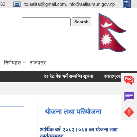
962
ito.aalital@gmail.com, info@aalitalmun.gov.np
Search form
Search
निर्णयहरु
राजपत्र
दर रेट पेश गर्ने सम्बन्धि सूचना
स्वत:प्रकासन (बैशाख-अष
योजना तथा परियोजना
आर्थिक बर्ष २०८२।०८३ का योजना तथा
कार्यक्रमहरु