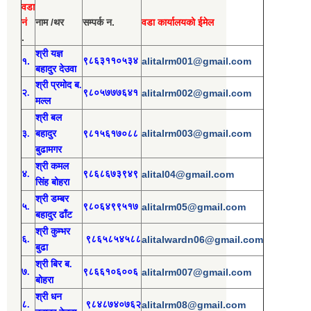
वडा
नं
नाम /थर
सम्पर्क न.
वडा कार्यालयको ईमेल
.
श्री य
ज्ञ
१.
९८६३११०५३४
alitalrm001@gmail.com
बहादुर देउवा
श्री
प्रमोद
ब.
२.
९८०५७७७६४१
alitalrm002@gmail.com
मल्ल
श्री
बल
alitalrm003@gmail.com
३.
बहादुर
९८१५६१७०८८
बुढामगर
श्री
कमल
४.
९८६८६७३९४९
alital04@gmail.com
सिंह बोहरा
श्री
ड
म्बर
५.
९८०६४९९५१७
alitalrm05@gmail.com
बहादुर ढाँट
श्री
कुम्भर
६.
९८६५८५४५८८
alitalwardn06@gmail.com
बुढा
श्री
बिर ब.
७.
९८६६१०६००६
alitalrm007@gmail.com
बोहरा
श्री
ध
न
८.
९८४८७४०७६२
alitalrm08@gmail.com