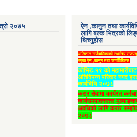
ात्रो २०७५
ऐन ,कानुन तथा कार्यवि
लागि बल्क भित्रको लिङ
थिच्‍नुहोस
आलिताल गाउँपालिकाको स्थानिय राजपत
भएका ऐन ,कानुन तथा कार्यविधिहरु
कोभिड-१९ को महामारीबाट 
अतिविपन्न परिवार नगद हस्
कार्यविधि २०७८
करार सेवामा कार्यरत कर्मच
कार्यसमपादनस्तर मुल्याङ्क
अवधिको लागि करार सम्झौत
२०७८