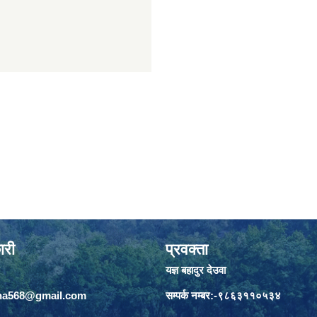
ारी
प्रवक्ता
यज्ञ बहादुर देउवा
jha568@gmail.com
सम्पर्क नम्बर:-९८६३११०५३४