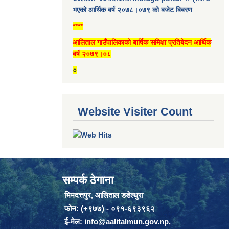
भएको आर्थिक बर्ष २०७८।०७९ को बजेट बिबरण
****
आलिताल गाउँपालिकाको बार्षिक समिक्षा प्रतिबेदन आर्थिक
बर्ष २०७९।०८
०
Website Visiter Count
सम्पर्क ठेगाना
भिमदत्तपुर, आलिताल डडेल्धुरा
फोन: (+९७७) - ०९१-६९३९६२
ई-मेल:
info@aalitalmun.gov.np
,