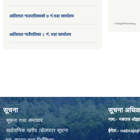
आलिताल गाउपालिकाको ७ नं.वडा कार्यालय
©
Nepal Panchang
आलिताल गाउँपालिका ८ नं. वडा कार्यालय
सूचना
सूचना अधिक
नाम:- नबराज ओझा
सूचना तथा समाचार
सार्वजनिक खरीद /बोलपत्र सूचना
ईमेल:-
nabrajo