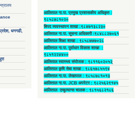
्त्रालय
आलिताल गा.पा. प्रमुख प्रशासकीय अधिकृत ‍:
nance
९८५८७८१०२०
बिपद व्यवस्थापन शाखा :९८४७१३८२३०
प्रदेश, धनगढी,
आलिताल गा.पा. सूचना अधिकारी ः९८४८८२७०६१
आलिताल शिक्षा शाखा : ९८५८७७७०२८
आलिताल गा.पा. पुर्वाधार विकाश शाखा ‍:
९८५१२२४४००
ुरा
आलिताल स्वास्थ्य संयोजक ‍: ९८११६०२०५२्
आलिताल कृषि सेबा शाखा : ९८६५७८५५९४
आलिताल गा.पा. लेखापाल ‍: ९८५८७८१०१३
आलिताल गा.पा. JCB अपरेटर ‍: ९८२५६२९१४५
आलिताल एम्बुल्यान्स चालक ‍: ९८१५६८२१८६