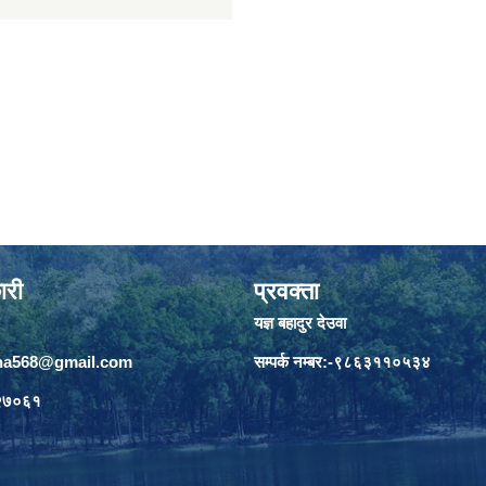
ारी
प्रवक्ता
यज्ञ बहादुर देउवा
jha568@gmail.com
सम्पर्क नम्बर:-९८६३११०५३४
८२७०६१