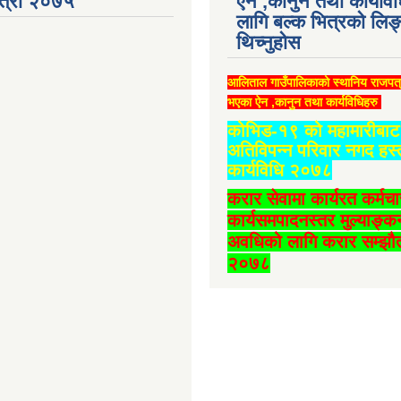
ात्रो २०७५
ऐन ,कानुन तथा कार्यवि
लागि बल्क भित्रको लिङ
थिच्‍नुहोस
आलिताल गाउँपालिकाको स्थानिय राजपत
भएका ऐन ,कानुन तथा कार्यविधिहरु
कोभिड-१९ को महामारीबाट 
अतिविपन्न परिवार नगद हस्
कार्यविधि २०७८
करार सेवामा कार्यरत कर्मच
कार्यसमपादनस्तर मुल्याङ्क
अवधिको लागि करार सम्झौत
२०७८