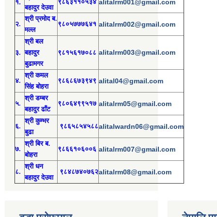
१.
९८६३११०५३४
alitalrm001@gmail.com
बहादुर देउवा
श्री
प्रमोद
ब.
२.
९८०५७७७६४१
alitalrm002@gmail.com
मल्ल
श्री
बल
alitalrm003@gmail.com
३.
बहादुर
९८१५६१७०८८
बुढामगर
श्री
कमल
४.
९८६८६७३९४९
alital04@gmail.com
सिंह बोहरा
श्री
ड
म्बर
५.
९८०६४९९५१७
alitalrm05@gmail.com
बहादुर ढाँट
श्री
कुम्भर
६.
९८६५८५४५८८
alitalwardn06@gmail.com
बुढा
श्री
बिर ब.
७.
९८६६१०६००६
alitalrm007@gmail.com
बोहरा
श्री
ध
न
८.
९८४८७४०७६२
alitalrm08@gmail.com
बहादुर देउवा