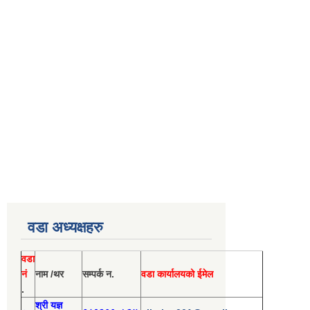
वडा अध्यक्षहरु
वडा
नं
नाम /थर
सम्पर्क न.
वडा कार्यालयको ईमेल
.
श्री य
ज्ञ