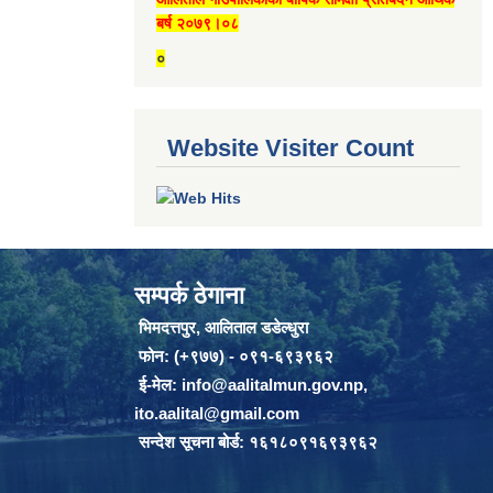
बर्ष २०७९।०८
०
Website Visiter Count
सम्पर्क ठेगाना
भिमदत्तपुर, आलिताल डडेल्धुरा
फोन: (+९७७) - ०९१-६९३९६२
ई-मेल:
info@aalitalmun.gov.np
,
ito.aalital@gmail.com
सन्देश सूचना बोर्ड: १६१८०९१६९३९६२