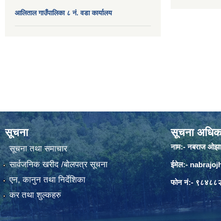
आलिताल गाउँपालिका ८ नं. वडा कार्यालय
सूचना
सूचना अधिक
नाम:- नबराज ओझा
सूचना तथा समाचार
सार्वजनिक खरीद /बोलपत्र सूचना
ईमेल:-
nabrajo
एन, कानुन तथा निर्देशिका
फोन नं:- ९८४८
कर तथा शुल्कहरु