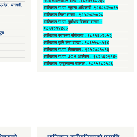
बिपद व्यवस्थापन शाखा :९८४७१३८२३०
प्रदेश, धनगढी,
आलिताल गा.पा. सूचना अधिकारी ः९८४८८२७०६१
आलिताल शिक्षा शाखा : ९८५८७७७०२८
आलिताल गा.पा. पुर्वाधार विकाश शाखा ‍:
९८५१२२४४००
ुरा
आलिताल स्वास्थ्य संयोजक ‍: ९८११६०२०५२्
आलिताल कृषि सेबा शाखा : ९८६५७८५५९४
आलिताल गा.पा. लेखापाल ‍: ९८५८७८१०१३
आलिताल गा.पा. JCB अपरेटर ‍: ९८२५६२९१४५
आलिताल एम्बुल्यान्स चालक ‍: ९८१५६८२१८६