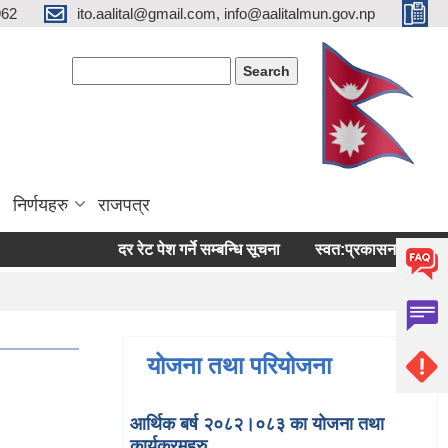
962
ito.aalital@gmail.com, info@aalitalmun.gov.np
Search form
Search
निर्णयहरु
राजपत्र
दर रेट पेश गर्ने सम्बन्धि सूचना
स्वत:प्रकासन (बैशाख-अषाढ) 
योजना तथा परियोजना
आर्थिक बर्ष २०८२।०८३ का योजना तथा
कार्यक्रमहरु