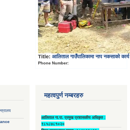
Title:
आलिताल गाउँपालिकामा नाप नकसाको कार्य ह
Phone Number:
महत्वपुर्ण नम्बरहरु
्त्रालय
आलिताल गा.पा. प्रमुख प्रशासकीय अधिकृत ‍:
nance
९८५८७८१०२०