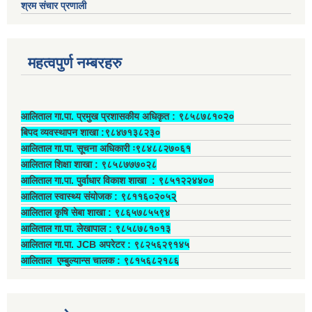
श्रम संचार प्रणाली
महत्वपुर्ण नम्बरहरु
आलिताल गा.पा. प्रमुख प्रशासकीय अधिकृत ‍: ९८५८७८१०२०
बिपद व्यवस्थापन शाखा :९८४७१३८२३०
आलिताल गा.पा. सूचना अधिकारी ः९८४८८२७०६१
आलिताल शिक्षा शाखा : ९८५८७७७०२८
आलिताल गा.पा. पुर्वाधार विकाश शाखा ‍: ९८५१२२४४००
आलिताल स्वास्थ्य संयोजक ‍: ९८११६०२०५२्
आलिताल कृषि सेबा शाखा : ९८६५७८५५९४
आलिताल गा.पा. लेखापाल ‍: ९८५८७८१०१३
आलिताल गा.पा. JCB अपरेटर ‍: ९८२५६२९१४५
आलिताल एम्बुल्यान्स चालक ‍: ९८१५६८२१८६