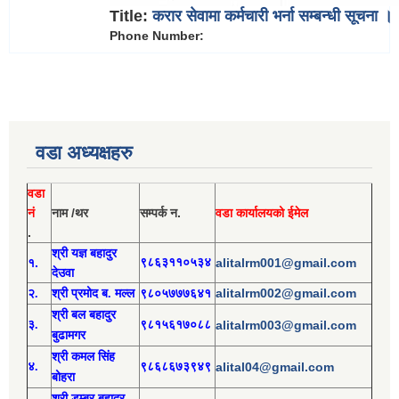
Title:
करार सेवामा कर्मचारी भर्ना सम्बन्धी सूचना ।
Phone Number:
वडा अध्यक्षहरु
वडा
नं
नाम /थर
सम्पर्क न.
वडा कार्यालयको ईमेल
.
श्री य
ज्ञ बहादुर
१.
९८६३११०५३४
alitalrm001@gmail.com
देउवा
alitalrm002@gmail.com
२.
श्री
प्रमोद
ब. मल्ल
९८०५७७७६४१
श्री
बल बहादुर
३.
९८१५६१७०८८
alitalrm003@gmail.com
बुढामगर
श्री
कमल सिंह
४.
९८६८६७३९४९
alital04@gmail.com
बोहरा
श्री
ड
म्बर बहादुर