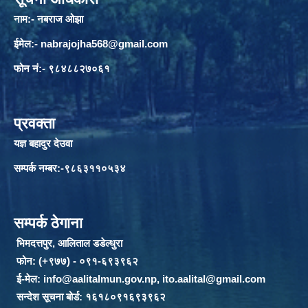
नाम:- नबराज ओझा
ईमेल:-
nabrajojha568@gmail.com
फोन नं:- ९८४८८२७०६१
प्रवक्ता
यज्ञ बहादुर देउवा
सम्पर्क नम्बर:-९८६३११०५३४
सम्पर्क ठेगाना
भिमदत्तपुर, आलिताल डडेल्धुरा
फोन: (+९७७) - ०९१-६९३९६२
ई-मेल:
info@aalitalmun.gov.np
,
ito.aalital@gmail.com
सन्देश सूचना बोर्ड: १६१८०९१६९३९६२