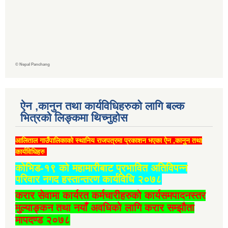
©
Nepal Panchang
ऐन ,कानुन तथा कार्यविधिहरुको लागि बल्क
भित्रको लिङ्कमा थिच्‍नुहोस
आलिताल गाउँपालिकाको स्थानिय राजपत्रमा प्रकाशन भएका ऐन ,कानुन तथा
कार्यविधिहरु
कोभिड-१९ को महामारीबाट प्रभावित अतिविपन्न
परिवार नगद हस्तान्तरण कार्यविधि २०७८
करार सेवामा कार्यरत कर्मचारीहरुको कार्यसमपादनस्तर
मुल्याङ्कन तथा नयाँ अवधिको लागि करार सम्झौता
मापदण्ड २०७८