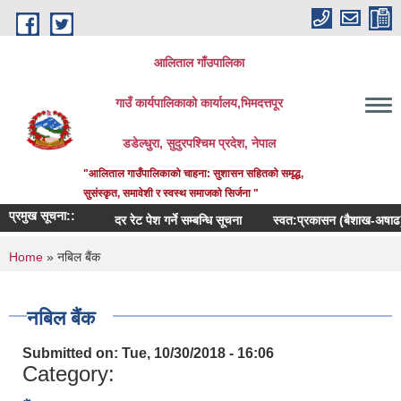
Skip to main content
आलिताल गाँउपालिका
गाउँ कार्यपालिकाको कार्यालय,भिमदत्तपूर
डडेल्धुरा, सुदुरपश्चिम प्रदेश, नेपाल
"आलिताल गाउँपालिकाको चाहना: सुशासन सहितको समृद्ध,
सुसंस्कृत, समावेशी र स्वस्थ समाजको सिर्जना "
प्रमुख सूचना::
दर रेट पेश गर्ने सम्बन्धि सूचना
स्वत:प्रकासन (बैशाख-अषाढ) २०
You are here
Home
» नबिल बैंक
नबिल बैंक
Submitted on:
Tue, 10/30/2018 - 16:06
Category: