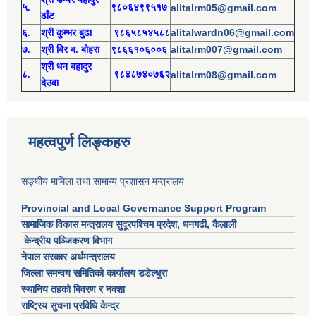
५.
९८०६४९९५१७
alitalrm05@gmail.com
ढाँट
alitalwardn06@gmail.com
६.
श्री
कुम्भर बुढा
९८६५८५४५८८
alitalrm007@gmail.com
७.
श्री
बिर ब. बोहरा
९८६६१०६००६
श्री
ध
न बहादुर
८.
९८४८७४०७६२
alitalrm08@gmail.com
देउवा
महत्वपुर्ण लिङ्कहरु
सङ्घीय मामिला तथा सामान्य प्रशासन मन्त्रालय
Provincial and Local Governance Support Program
सामाजिक विकास मन्त्रालय सुदूरपश्चिम प्रदेश, धनगढी, कैलाली
केन्द्रीय पञ्जिकरण विभाग
नेपाल सरकार अर्थमन्त्रालय
जिल्ला समन्वय समितिको कार्यालय डडेल्धुरा
स्थानिय तहको बिवरण र नक्शा
राष्ट्रिय सुचना प्रविधि केन्द्र