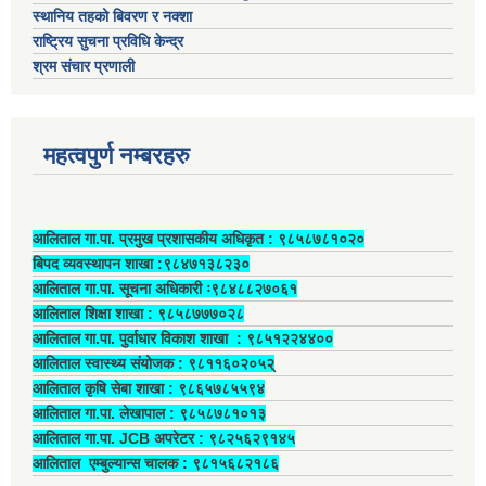
स्थानिय तहको बिवरण र नक्शा
राष्ट्रिय सुचना प्रविधि केन्द्र
श्रम संचार प्रणाली
महत्वपुर्ण नम्बरहरु
आलिताल गा.पा. प्रमुख प्रशासकीय अधिकृत ‍: ९८५८७८१०२०
बिपद व्यवस्थापन शाखा :९८४७१३८२३०
आलिताल गा.पा. सूचना अधिकारी ः९८४८८२७०६१
आलिताल शिक्षा शाखा : ९८५८७७७०२८
आलिताल गा.पा. पुर्वाधार विकाश शाखा ‍: ९८५१२२४४००
आलिताल स्वास्थ्य संयोजक ‍: ९८११६०२०५२्
आलिताल कृषि सेबा शाखा : ९८६५७८५५९४
आलिताल गा.पा. लेखापाल ‍: ९८५८७८१०१३
आलिताल गा.पा. JCB अपरेटर ‍: ९८२५६२९१४५
आलिताल एम्बुल्यान्स चालक ‍: ९८१५६८२१८६