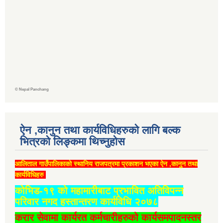
©
Nepal Panchang
ऐन ,कानुन तथा कार्यविधिहरुको लागि बल्क
भित्रको लिङ्कमा थिच्‍नुहोस
आलिताल गाउँपालिकाको स्थानिय राजपत्रमा प्रकाशन भएका ऐन ,कानुन तथा
कार्यविधिहरु
कोभिड-१९ को महामारीबाट प्रभावित अतिविपन्न
परिवार नगद हस्तान्तरण कार्यविधि २०७८
करार सेवामा कार्यरत कर्मचारीहरुको कार्यसमपादनस्तर