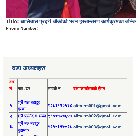
Title:
आलिताल प्रहरी चौकीको भवन हस्तान्तरण कार्यक्रमका तस्बि
Phone Number:
वडा अध्यक्षहरु
वडा
नं
नाम /थर
सम्पर्क न.
वडा कार्यालयको ईमेल
.
श्री य
ज्ञ बहादुर
१.
९८६३११०५३४
alitalrm001@gmail.com
देउवा
alitalrm002@gmail.com
२.
श्री
प्रमोद
ब. मल्ल
९८०५७७७६४१
श्री
बल बहादुर
३.
९८१५६१७०८८
alitalrm003@gmail.com
बुढामगर