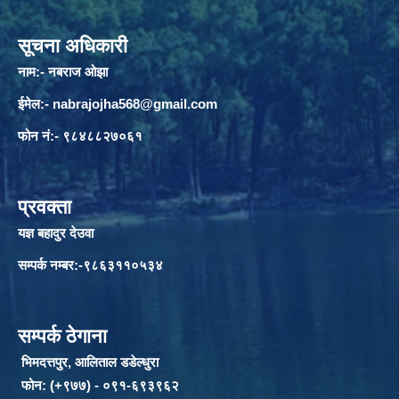
सूचना अधिकारी
नाम:- नबराज ओझा
ईमेल:-
nabrajojha568@gmail.com
फोन नं:- ९८४८८२७०६१
प्रवक्ता
यज्ञ बहादुर देउवा
सम्पर्क नम्बर:-९८६३११०५३४
सम्पर्क ठेगाना
भिमदत्तपुर, आलिताल डडेल्धुरा
फोन: (+९७७) - ०९१-६९३९६२