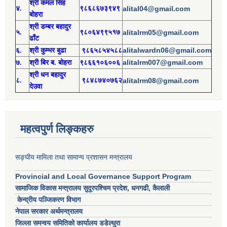
श्री
कमल सिंह
४.
९८६८६७३९४९
alital04@gmail.com
बोहरा
श्री
ड
म्बर बहादुर
५.
९८०६४९९५१७
alitalrm05@gmail.com
ढाँट
alitalwardn06@gmail.com
६.
श्री
कुम्भर बुढा
९८६५८५४५८८
alitalrm007@gmail.com
७.
श्री
बिर ब. बोहरा
९८६६१०६००६
श्री
ध
न बहादुर
८.
९८४८७४०७६२
alitalrm08@gmail.com
देउवा
महत्वपुर्ण लिङ्कहरु
सङ्घीय मामिला तथा सामान्य प्रशासन मन्त्रालय
Provincial and Local Governance Support Program
सामाजिक विकास मन्त्रालय सुदूरपश्चिम प्रदेश, धनगढी, कैलाली
केन्द्रीय पञ्जिकरण विभाग
नेपाल सरकार अर्थमन्त्रालय
जिल्ला समन्वय समितिको कार्यालय डडेल्धुरा