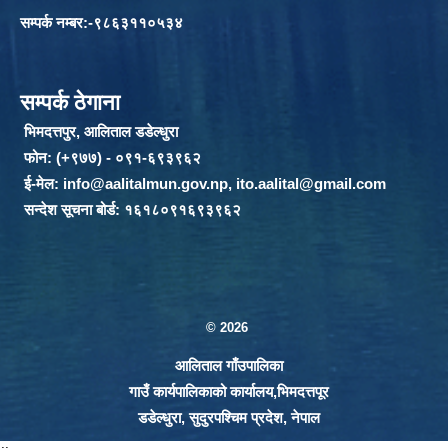
सम्पर्क नम्बर:-९८६३११०५३४
सम्पर्क ठेगाना
भिमदत्तपुर, आलिताल डडेल्धुरा
फोन: (+९७७) - ०९१-६९३९६२
ई-मेल:
info@aalitalmun.gov.np
,
ito.aalital@gmail.com
सन्देश सूचना बोर्ड: १६१८०९१६९३९६२
© 2026
आलिताल गाँउपालिका
गाउँ कार्यपालिकाको कार्यालय,भिमदत्तपूर
डडेल्धुरा, सुदुरपश्चिम प्रदेश, नेपाल