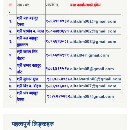
नं
नाम /थर
सम्पर्क न.
वडा कार्यालयको ईमेल
.
श्री य
ज्ञ बहादुर
१.
९८६३११०५३४
alitalrm001@gmail.com
देउवा
alitalrm002@gmail.com
२.
श्री
प्रमोद
ब. मल्ल
९८०५७७७६४१
श्री
बल बहादुर
३.
९८१५६१७०८८
alitalrm003@gmail.com
बुढामगर
श्री
कमल सिंह
४.
९८६८६७३९४९
alital04@gmail.com
बोहरा
श्री
ड
म्बर बहादुर
५.
९८०६४९९५१७
alitalrm05@gmail.com
ढाँट
alitalwardn06@gmail.com
६.
श्री
कुम्भर बुढा
९८६५८५४५८८
alitalrm007@gmail.com
७.
श्री
बिर ब. बोहरा
९८६६१०६००६
श्री
ध
न बहादुर
८.
९८४८७४०७६२
alitalrm08@gmail.com
देउवा
महत्वपुर्ण लिङ्कहरु