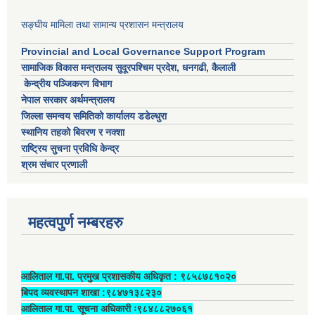
सङ्घीय मामिला तथा सामान्य प्रशासन मन्त्रालय
Provincial and Local Governance Support Program
सामाजिक विकास मन्त्रालय सुदूरपश्चिम प्रदेश, धनगढी, कैलाली
केन्द्रीय पञ्जिकरण विभाग
नेपाल सरकार अर्थमन्त्रालय
जिल्ला समन्वय समितिको कार्यालय डडेल्धुरा
स्थानिय तहको बिवरण र नक्शा
राष्ट्रिय सुचना प्रविधि केन्द्र
श्रम संचार प्रणाली
महत्वपुर्ण नम्बरहरु
आलिताल गा.पा. प्रमुख प्रशासकीय अधिकृत ‍: ९८५८७८१०२०
बिपद व्यवस्थापन शाखा :९८४७१३८२३०
आलिताल गा.पा. सूचना अधिकारी ः९८४८८२७०६१