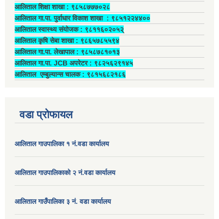
आलिताल शिक्षा शाखा : ९८५८७७७०२८
आलिताल गा.पा. पुर्वाधार विकाश शाखा ‍: ९८५१२२४४००
आलिताल स्वास्थ्य संयोजक ‍: ९८११६०२०५२्
आलिताल कृषि सेबा शाखा : ९८६५७८५५९४
आलिताल गा.पा. लेखापाल ‍: ९८५८७८१०१३
आलिताल गा.पा. JCB अपरेटर ‍: ९८२५६२९१४५
आलिताल एम्बुल्यान्स चालक ‍: ९८१५६८२१८६
वडा प्रोफायल
आलिताल गाउपालिका १ नं.वडा कार्यालय
आलिताल गाउपालिकाको २ नं.वडा कार्यालय
आलिताल गाउँपालिका ३ नं. वडा कार्यालय