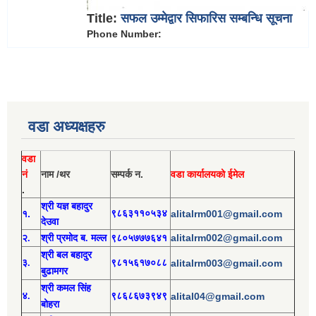
Title:
सफल उम्मेद्वार सिफारिस सम्बन्धि सूचना
Phone Number:
वडा अध्यक्षहरु
वडा
नं
नाम /थर
सम्पर्क न.
वडा कार्यालयको ईमेल
.
श्री य
ज्ञ बहादुर
१.
९८६३११०५३४
alitalrm001@gmail.com
देउवा
alitalrm002@gmail.com
२.
श्री
प्रमोद
ब. मल्ल
९८०५७७७६४१
श्री
बल बहादुर
३.
९८१५६१७०८८
alitalrm003@gmail.com
बुढामगर
श्री
कमल सिंह
४.
९८६८६७३९४९
alital04@gmail.com
बोहरा