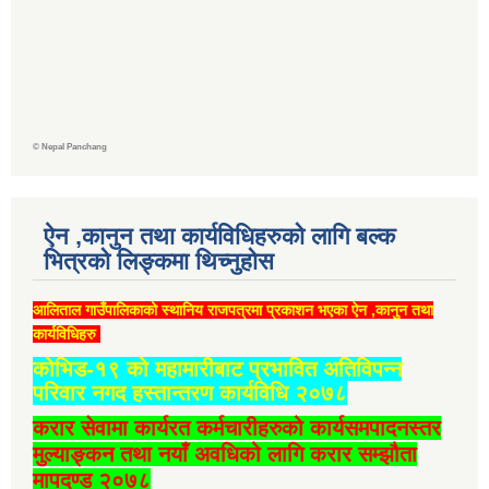
©
Nepal Panchang
ऐन ,कानुन तथा कार्यविधिहरुको लागि बल्क
भित्रको लिङ्कमा थिच्‍नुहोस
आलिताल गाउँपालिकाको स्थानिय राजपत्रमा प्रकाशन भएका ऐन ,कानुन तथा
कार्यविधिहरु
कोभिड-१९ को महामारीबाट प्रभावित अतिविपन्न
परिवार नगद हस्तान्तरण कार्यविधि २०७८
करार सेवामा कार्यरत कर्मचारीहरुको कार्यसमपादनस्तर
मुल्याङ्कन तथा नयाँ अवधिको लागि करार सम्झौता
मापदण्ड २०७८