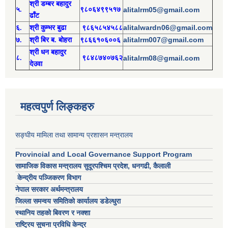
श्री
ड
म्बर बहादुर
५.
९८०६४९९५१७
alitalrm05@gmail.com
ढाँट
alitalwardn06@gmail.com
६.
श्री
कुम्भर बुढा
९८६५८५४५८८
alitalrm007@gmail.com
७.
श्री
बिर ब. बोहरा
९८६६१०६००६
श्री
ध
न बहादुर
८.
९८४८७४०७६२
alitalrm08@gmail.com
देउवा
महत्वपुर्ण लिङ्कहरु
सङ्घीय मामिला तथा सामान्य प्रशासन मन्त्रालय
Provincial and Local Governance Support Program
सामाजिक विकास मन्त्रालय सुदूरपश्चिम प्रदेश, धनगढी, कैलाली
केन्द्रीय पञ्जिकरण विभाग
नेपाल सरकार अर्थमन्त्रालय
जिल्ला समन्वय समितिको कार्यालय डडेल्धुरा
स्थानिय तहको बिवरण र नक्शा
राष्ट्रिय सुचना प्रविधि केन्द्र