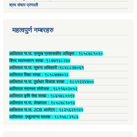
श्रम संचार प्रणाली
महत्वपुर्ण नम्बरहरु
आलिताल गा.पा. प्रमुख प्रशासकीय अधिकृत ‍: ९८५८७८१०२०
बिपद व्यवस्थापन शाखा :९८४७१३८२३०
आलिताल गा.पा. सूचना अधिकारी ः९८४८८२७०६१
आलिताल शिक्षा शाखा : ९८५८७७७०२८
आलिताल गा.पा. पुर्वाधार विकाश शाखा ‍: ९८५१२२४४००
आलिताल स्वास्थ्य संयोजक ‍: ९८११६०२०५२्
आलिताल कृषि सेबा शाखा : ९८६५७८५५९४
आलिताल गा.पा. लेखापाल ‍: ९८५८७८१०१३
आलिताल गा.पा. JCB अपरेटर ‍: ९८२५६२९१४५
आलिताल एम्बुल्यान्स चालक ‍: ९८१५६८२१८६