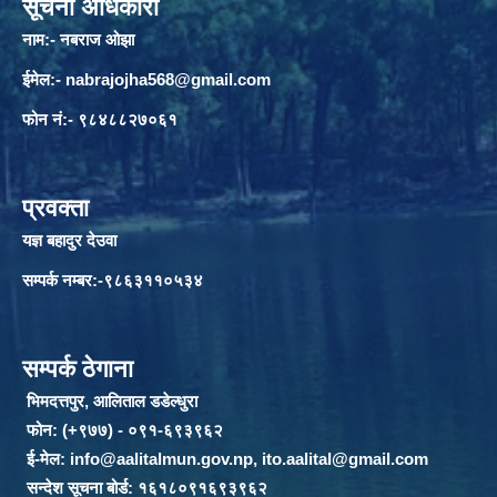
सूचना अधिकारी
नाम:- नबराज ओझा
ईमेल:-
nabrajojha568@gmail.com
फोन नं:- ९८४८८२७०६१
प्रवक्ता
यज्ञ बहादुर देउवा
सम्पर्क नम्बर:-९८६३११०५३४
सम्पर्क ठेगाना
भिमदत्तपुर, आलिताल डडेल्धुरा
फोन: (+९७७) - ०९१-६९३९६२
ई-मेल:
info@aalitalmun.gov.np
,
ito.aalital@gmail.com
सन्देश सूचना बोर्ड: १६१८०९१६९३९६२