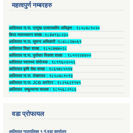
महत्वपुर्ण नम्बरहरु
आलिताल गा.पा. प्रमुख प्रशासकीय अधिकृत ‍: ९८५८७८१०२०
बिपद व्यवस्थापन शाखा :९८४७१३८२३०
आलिताल गा.पा. सूचना अधिकारी ः९८४८८२७०६१
आलिताल शिक्षा शाखा : ९८५८७७७०२८
आलिताल गा.पा. पुर्वाधार विकाश शाखा ‍: ९८५१२२४४००
आलिताल स्वास्थ्य संयोजक ‍: ९८११६०२०५२्
आलिताल कृषि सेबा शाखा : ९८६५७८५५९४
आलिताल गा.पा. लेखापाल ‍: ९८५८७८१०१३
आलिताल गा.पा. JCB अपरेटर ‍: ९८२५६२९१४५
आलिताल एम्बुल्यान्स चालक ‍: ९८१५६८२१८६
वडा प्रोफायल
आलिताल गाउपालिका १ नं.वडा कार्यालय