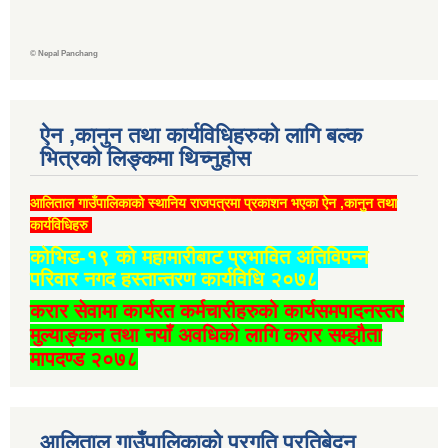
©
Nepal Panchang
ऐन ,कानुन तथा कार्यविधिहरुको लागि बल्क
भित्रको लिङ्कमा थिच्‍नुहोस
आलिताल गाउँपालिकाको स्थानिय राजपत्रमा प्रकाशन भएका ऐन ,कानुन तथा
कार्यविधिहरु
कोभिड-१९ को महामारीबाट प्रभावित अतिविपन्न
परिवार नगद हस्तान्तरण कार्यविधि २०७८
करार सेवामा कार्यरत कर्मचारीहरुको कार्यसमपादनस्तर
मुल्याङ्कन तथा नयाँ अवधिको लागि करार सम्झौता
मापदण्ड २०७८
आलिताल गाउँपालिकाको प्रगति प्रतिबेदन