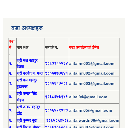
वडा अध्यक्षहरु
वडा
नं
नाम /थर
सम्पर्क न.
वडा कार्यालयको ईमेल
.
श्री य
ज्ञ बहादुर
१.
९८६३११०५३४
alitalrm001@gmail.com
देउवा
alitalrm002@gmail.com
२.
श्री
प्रमोद
ब. मल्ल
९८०५७७७६४१
श्री
बल बहादुर
३.
९८१५६१७०८८
alitalrm003@gmail.com
बुढामगर
श्री
कमल सिंह
४.
९८६८६७३९४९
alital04@gmail.com
बोहरा
श्री
ड
म्बर बहादुर
५.
९८०६४९९५१७
alitalrm05@gmail.com
ढाँट
alitalwardn06@gmail.com
६.
श्री
कुम्भर बुढा
९८६५८५४५८८
alitalrm007@gmail.com
७.
श्री
बिर ब. बोहरा
९८६६१०६००६