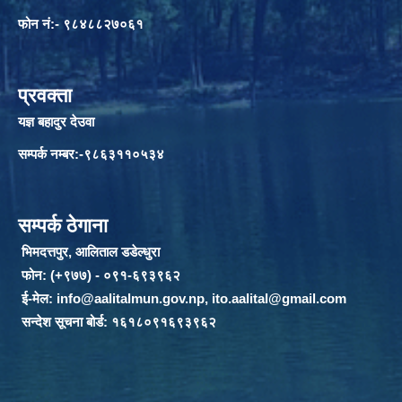
फोन नं:- ९८४८८२७०६१
प्रवक्ता
यज्ञ बहादुर देउवा
सम्पर्क नम्बर:-९८६३११०५३४
सम्पर्क ठेगाना
भिमदत्तपुर, आलिताल डडेल्धुरा
फोन: (+९७७) - ०९१-६९३९६२
ई-मेल:
info@aalitalmun.gov.np
,
ito.aalital@gmail.com
सन्देश सूचना बोर्ड: १६१८०९१६९३९६२