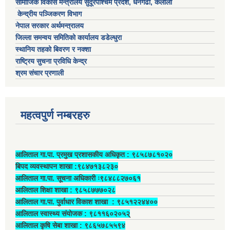
सामाजिक विकास मन्त्रालय सुदूरपश्चिम प्रदेश, धनगढी, कैलाली
केन्द्रीय पञ्जिकरण विभाग
नेपाल सरकार अर्थमन्त्रालय
जिल्ला समन्वय समितिको कार्यालय डडेल्धुरा
स्थानिय तहको बिवरण र नक्शा
राष्ट्रिय सुचना प्रविधि केन्द्र
श्रम संचार प्रणाली
महत्वपुर्ण नम्बरहरु
आलिताल गा.पा. प्रमुख प्रशासकीय अधिकृत ‍: ९८५८७८१०२०
बिपद व्यवस्थापन शाखा :९८४७१३८२३०
आलिताल गा.पा. सूचना अधिकारी ः९८४८८२७०६१
आलिताल शिक्षा शाखा : ९८५८७७७०२८
आलिताल गा.पा. पुर्वाधार विकाश शाखा ‍: ९८५१२२४४००
आलिताल स्वास्थ्य संयोजक ‍: ९८११६०२०५२्
आलिताल कृषि सेबा शाखा : ९८६५७८५५९४