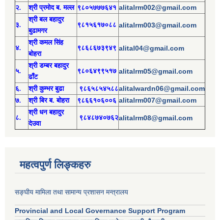
alitalrm002@gmail.com
२.
श्री
प्रमोद
ब. मल्ल
९८०५७७७६४१
श्री
बल बहादुर
३.
९८१५६१७०८८
alitalrm003@gmail.com
बुढामगर
श्री
कमल सिंह
४.
९८६८६७३९४९
alital04@gmail.com
बोहरा
श्री
ड
म्बर बहादुर
५.
९८०६४९९५१७
alitalrm05@gmail.com
ढाँट
alitalwardn06@gmail.com
६.
श्री
कुम्भर बुढा
९८६५८५४५८८
alitalrm007@gmail.com
७.
श्री
बिर ब. बोहरा
९८६६१०६००६
श्री
ध
न बहादुर
८.
९८४८७४०७६२
alitalrm08@gmail.com
देउवा
महत्वपुर्ण लिङ्कहरु
सङ्घीय मामिला तथा सामान्य प्रशासन मन्त्रालय
Provincial and Local Governance Support Program