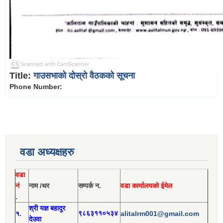
Title:
गाउसभाको दोस्रो वैठकको सूचना
Phone Number:
वडा अध्यक्षहरु
वडा
नं
नाम /थर
सम्पर्क न.
वडा कार्यालयको ईमेल
.
श्री य
ज्ञ बहादुर
१.
९८६३११०५३४
alitalrm001@gmail.com
देउवा