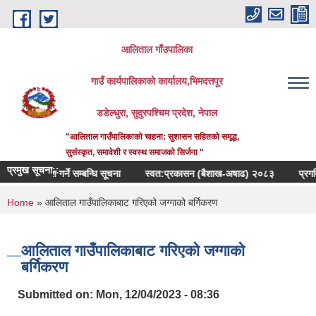
Skip to main content
आलिताल गाँउपालिका
गाउँ कार्यपालिकाको कार्यालय,भिमदत्तपूर
डडेल्धुरा, सुदुरपश्चिम प्रदेश, नेपाल
"आलिताल गाउँपालिकाको चाहना: सुशासन सहितको समृद्ध,
सुसंस्कृत, समावेशी र स्वस्थ समाजको सिर्जना "
प्रमुख सूचना::
 रेट पेश गर्ने सम्बन्धि सूचना
स्वत:प्रकासन (बैशाख-अषाढ) २०८३
प्रगति बिबरण 
You are here
Home
» आलिताल गाउँपालिकाबाट गरिएको जग्गाको बर्गिकरण
आलिताल गाउँपालिकाबाट गरिएको जग्गाको
बर्गिकरण
Submitted on:
Mon, 12/04/2023 - 08:36