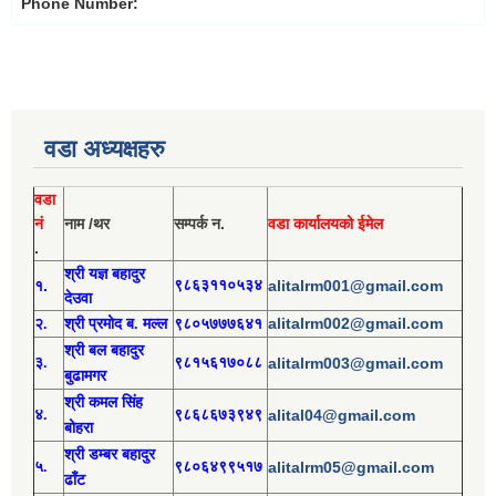
Phone Number:
वडा अध्यक्षहरु
वडा
नं
नाम /थर
सम्पर्क न.
वडा कार्यालयको ईमेल
.
श्री य
ज्ञ बहादुर
१.
९८६३११०५३४
alitalrm001@gmail.com
देउवा
alitalrm002@gmail.com
२.
श्री
प्रमोद
ब. मल्ल
९८०५७७७६४१
श्री
बल बहादुर
३.
९८१५६१७०८८
alitalrm003@gmail.com
बुढामगर
श्री
कमल सिंह
४.
९८६८६७३९४९
alital04@gmail.com
बोहरा
श्री
ड
म्बर बहादुर
५.
९८०६४९९५१७
alitalrm05@gmail.com
ढाँट