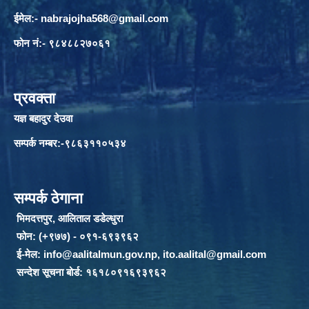
ईमेल:-
nabrajojha568@gmail.com
फोन नं:- ९८४८८२७०६१
प्रवक्ता
यज्ञ बहादुर देउवा
सम्पर्क नम्बर:-९८६३११०५३४
सम्पर्क ठेगाना
भिमदत्तपुर, आलिताल डडेल्धुरा
फोन: (+९७७) - ०९१-६९३९६२
ई-मेल:
info@aalitalmun.gov.np
,
ito.aalital@gmail.com
सन्देश सूचना बोर्ड: १६१८०९१६९३९६२