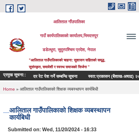
Skip to main content
आलिताल गाँउपालिका
गाउँ कार्यपालिकाको कार्यालय,भिमदत्तपूर
डडेल्धुरा, सुदुरपश्चिम प्रदेश, नेपाल
"आलिताल गाउँपालिकाको चाहना: सुशासन सहितको समृद्ध,
सुसंस्कृत, समावेशी र स्वस्थ समाजको सिर्जना "
प्रमुख सूचना::
दर रेट पेश गर्ने सम्बन्धि सूचना
स्वत:प्रकासन (बैशाख-अषाढ) २०८३
You are here
Home
» आलिताल गाउँपालिकाको शिक्षक व्यबस्थापन कार्यबिधी
आलिताल गाउँपालिकाको शिक्षक व्यबस्थापन
कार्यबिधी
Submitted on:
Wed, 11/20/2024 - 16:33