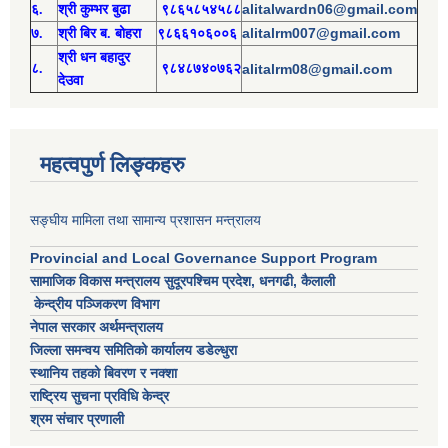
alitalwardn06@gmail.com
६.
श्री
कुम्भर बुढा
९८६५८५४५८८
alitalrm007@gmail.com
७.
श्री
बिर ब. बोहरा
९८६६१०६००६
श्री
ध
न बहादुर
८.
९८४८७४०७६२
alitalrm08@gmail.com
देउवा
महत्वपुर्ण लिङ्कहरु
सङ्घीय मामिला तथा सामान्य प्रशासन मन्त्रालय
Provincial and Local Governance Support Program
सामाजिक विकास मन्त्रालय सुदूरपश्चिम प्रदेश, धनगढी, कैलाली
केन्द्रीय पञ्जिकरण विभाग
नेपाल सरकार अर्थमन्त्रालय
जिल्ला समन्वय समितिको कार्यालय डडेल्धुरा
स्थानिय तहको बिवरण र नक्शा
राष्ट्रिय सुचना प्रविधि केन्द्र
श्रम संचार प्रणाली