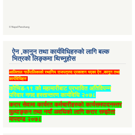
©
Nepal Panchang
ऐन ,कानुन तथा कार्यविधिहरुको लागि बल्क
भित्रको लिङ्कमा थिच्‍नुहोस
आलिताल गाउँपालिकाको स्थानिय राजपत्रमा प्रकाशन भएका ऐन ,कानुन तथा
कार्यविधिहरु
कोभिड-१९ को महामारीबाट प्रभावित अतिविपन्न
परिवार नगद हस्तान्तरण कार्यविधि २०७८
करार सेवामा कार्यरत कर्मचारीहरुको कार्यसमपादनस्तर
मुल्याङ्कन तथा नयाँ अवधिको लागि करार सम्झौता
मापदण्ड २०७८