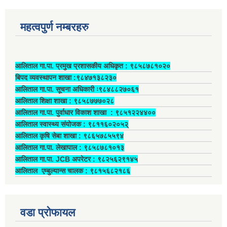
महत्वपुर्ण नम्बरहरु
आलिताल गा.पा. प्रमुख प्रशासकीय अधिकृत ‍: ९८५८७८१०२०
बिपद व्यवस्थापन शाखा :९८४७१३८२३०
आलिताल गा.पा. सूचना अधिकारी ः९८४८८२७०६१
आलिताल शिक्षा शाखा : ९८५८७७७०२८
आलिताल गा.पा. पुर्वाधार विकाश शाखा ‍: ९८५१२२४४००
आलिताल स्वास्थ्य संयोजक ‍: ९८११६०२०५२्
आलिताल कृषि सेबा शाखा : ९८६५७८५५९४
आलिताल गा.पा. लेखापाल ‍: ९८५८७८१०१३
आलिताल गा.पा. JCB अपरेटर ‍: ९८२५६२९१४५
आलिताल एम्बुल्यान्स चालक ‍: ९८१५६८२१८६
वडा प्रोफायल