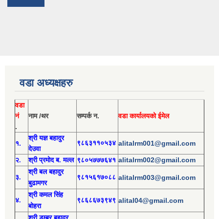
वडा अध्यक्षहरु
वडा
नं
नाम /थर
सम्पर्क न.
वडा कार्यालयको ईमेल
.
श्री य
ज्ञ बहादुर
१.
९८६३११०५३४
alitalrm001@gmail.com
देउवा
alitalrm002@gmail.com
२.
श्री
प्रमोद
ब. मल्ल
९८०५७७७६४१
श्री
बल बहादुर
३.
९८१५६१७०८८
alitalrm003@gmail.com
बुढामगर
श्री
कमल सिंह
४.
९८६८६७३९४९
alital04@gmail.com
बोहरा
श्री
ड
म्बर बहादुर