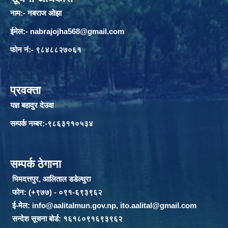
नाम:- नबराज ओझा
ईमेल:-
nabrajojha568@gmail.com
फोन नं:- ९८४८८२७०६१
प्रवक्ता
यज्ञ बहादुर देउवा
सम्पर्क नम्बर:-९८६३११०५३४
सम्पर्क ठेगाना
भिमदत्तपुर, आलिताल डडेल्धुरा
फोन: (+९७७) - ०९१-६९३९६२
ई-मेल:
info@aalitalmun.gov.np
,
ito.aalital@gmail.com
सन्देश सूचना बोर्ड: १६१८०९१६९३९६२