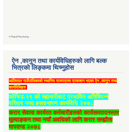
©
Nepal Panchang
ऐन ,कानुन तथा कार्यविधिहरुको लागि बल्क
भित्रको लिङ्कमा थिच्‍नुहोस
आलिताल गाउँपालिकाको स्थानिय राजपत्रमा प्रकाशन भएका ऐन ,कानुन तथा
कार्यविधिहरु
कोभिड-१९ को महामारीबाट प्रभावित अतिविपन्न
परिवार नगद हस्तान्तरण कार्यविधि २०७८
करार सेवामा कार्यरत कर्मचारीहरुको कार्यसमपादनस्तर
मुल्याङ्कन तथा नयाँ अवधिको लागि करार सम्झौता
मापदण्ड २०७८