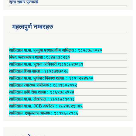
श्रम संचार प्रणाली
महत्वपुर्ण नम्बरहरु
आलिताल गा.पा. प्रमुख प्रशासकीय अधिकृत ‍: ९८५८७८१०२०
बिपद व्यवस्थापन शाखा :९८४७१३८२३०
आलिताल गा.पा. सूचना अधिकारी ः९८४८८२७०६१
आलिताल शिक्षा शाखा : ९८५८७७७०२८
आलिताल गा.पा. पुर्वाधार विकाश शाखा ‍: ९८५१२२४४००
आलिताल स्वास्थ्य संयोजक ‍: ९८११६०२०५२्
आलिताल कृषि सेबा शाखा : ९८६५७८५५९४
आलिताल गा.पा. लेखापाल ‍: ९८५८७८१०१३
आलिताल गा.पा. JCB अपरेटर ‍: ९८२५६२९१४५
आलिताल एम्बुल्यान्स चालक ‍: ९८१५६८२१८६