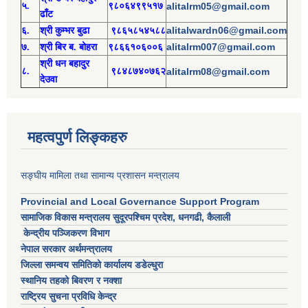
५.
९८०६४९९५१७
alitalrm05@gmail.com
ढाँट
alitalwardn06@gmail.com
६.
श्री
कुम्भर बुढा
९८६५८५४५८८
alitalrm007@gmail.com
७.
श्री
बिर ब. बोहरा
९८६६१०६००६
श्री
ध
न बहादुर
८.
९८४८७४०७६२
alitalrm08@gmail.com
देउवा
महत्वपुर्ण लिङ्कहरु
सङ्घीय मामिला तथा सामान्य प्रशासन मन्त्रालय
Provincial and Local Governance Support Program
सामाजिक विकास मन्त्रालय सुदूरपश्चिम प्रदेश, धनगढी, कैलाली
केन्द्रीय पञ्जिकरण विभाग
नेपाल सरकार अर्थमन्त्रालय
जिल्ला समन्वय समितिको कार्यालय डडेल्धुरा
स्थानिय तहको बिवरण र नक्शा
राष्ट्रिय सुचना प्रविधि केन्द्र